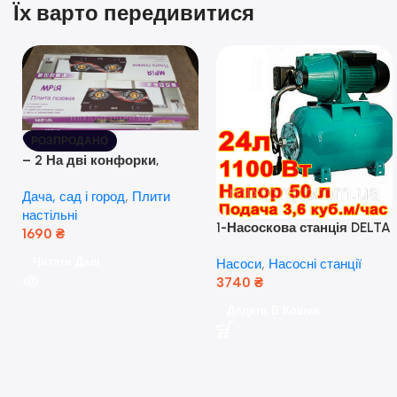
Їх варто передивитися
РОЗПРОДАНО
– 2 На дві конфорки,
скляна поверхня, з п’єзо-
Дача, сад і город
,
Плити
розпалюванням.
настільні
1-Насоскова станція DELTA
1690
₴
JET 100 A (a) (24 Літра, 1.1
Читати Далі
Насоси
,
Насосні станції
кВт) ( Польща)
3740
₴
Додати В Кошик