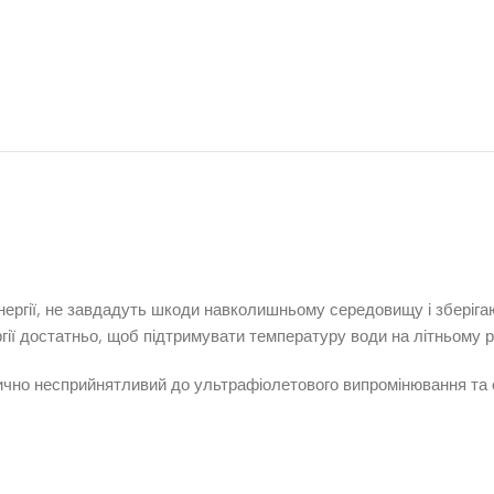
 енергії, не завдадуть шкоди навколишньому середовищу і зберіг
гії достатньо, щоб підтримувати температуру води на літньому рі
ично несприйнятливий до ультрафіолетового випромінювання та о