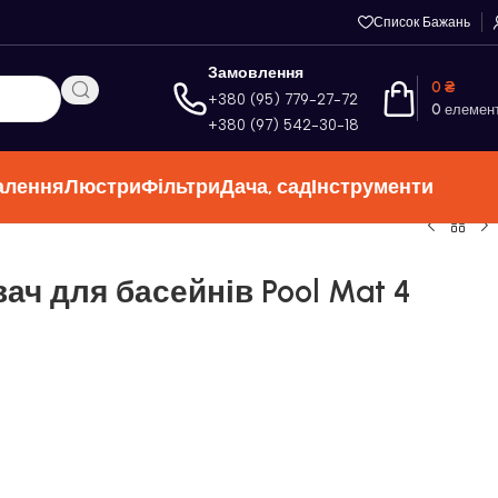
Список Бажань
Замовлення
0
₴
+380 (95) 779-27-72
0
елемен
+380 (97) 542-30-18
алення
Люстри
Фільтри
Дача, сад
Інструменти
ач для басейнів Pool Mat 4