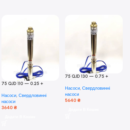
75 QJD 130 — 0.75 +
контроль боксу,Польща!
75 QJD 110 — 0.25 +
Насоси
,
Свердловинні
контроль бокс Польща!
насоси
Насоси
,
Свердловинні
Мідь!
5640
₴
насоси
3640
₴
Додати В Кошик
Додати В Кошик