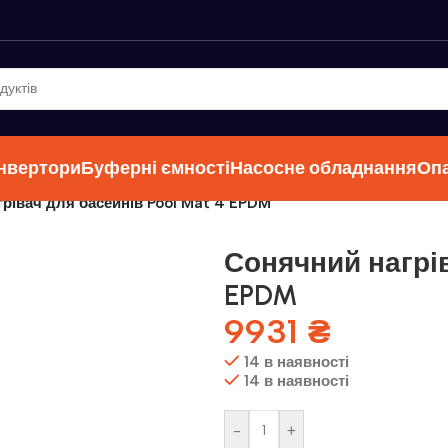
інвертори
Буферні ємності
Насосне обладнання
Оп
рівач для басейнів Pool Mat 4 EPDM
Сонячний нагрів
EPDM
9931
₴
14 в наявності
14 в наявності
-
+