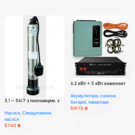
6.2 кВт + 5 кВт комплект
резервного живлення|
Акумулятори, сонячні
Гібридний інвертор Anern
5,1 – 56/7 з поплавцем, з
батареї, інвертори
та акумулятор Dyness, 50А
нижнім забором води
51970
₴
Насоси
,
Свердловинні
(оригінал Польща)
Додати В Кошик
насоси
5740
₴