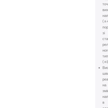
точ
вих
нап
(±
пор
зі
ста
ре
ног
ти
(±
Ви
шв
реа
на
змі
нап
в