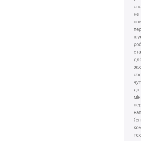
спо
не
пов
пе
шу
ро
ста
дл
зах
об
чут
до
мін
пер
нап
(с
ко
тех