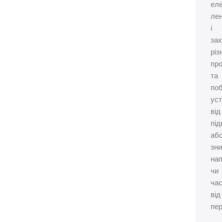
ел
ле
і
зах
різ
пр
та
поб
ус
від
під
аб
зни
нап
чи
час
від
пе