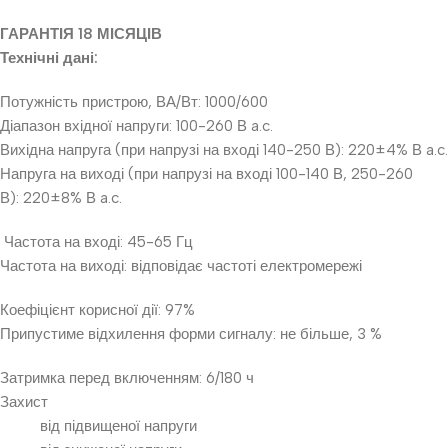
ГАРАНТІЯ 18 МІСЯЦІВ
Технічні дані:
Потужність пристрою, ВА/Вт: 1000/600
Діапазон вхідної напруги: 100-260 В a.c.
Вихідна напруга (при напрузі на вході 140-250 В): 220±4% В a.c.
Напруга на виході (при напрузі на вході 100-140 В, 250-260
В): 220±8% В a.c.
Частота на вході: 45-65 Гц
Частота на виході: відповідає частоті електромережі
Коефіцієнт корисної дії: 97%
Припустиме відхилення форми сигналу: не більше, 3 %
Затримка перед включенням: 6/180 ч
Захист
від підвищеної напруги