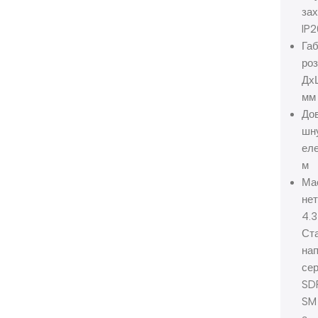
зах
IP2
Габ
роз
Дх
мм
До
шн
еле
м
Ма
нет
4.3
Ста
нап
сер
SD
SM