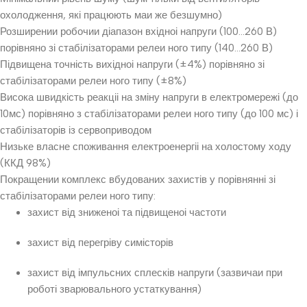
охолодження, які працюють маи же безшумно)
Розширении робочии діапазон вхідноі напруги (100…260 В)
порівняно зі стабілізаторами релеи ного типу (140…260 В)
Підвищена точність вихідноі напруги (±4%) порівняно зі
стабілізаторами релеи ного типу (±8%)
Висока швидкість реакціі на зміну напруги в електромережі (до
10мс) порівняно з стабілізаторами релеи ного типу (до 100 мс) і
стабілізаторів із сервоприводом
Низьке власне споживання електроенергіі на холостому ходу
(ККД 98%)
Покращении комплекс вбудованих захистів у порівнянні зі
стабілізаторами релеи ного типу:
захист від зниженоі та підвищеноі частоти
захист від перегріву симісторів
захист від імпульсних сплесків напруги (зазвичаи при
роботі зварювального устаткування)