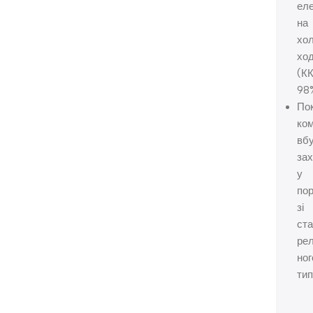
еле
на
хо
хо
(К
98
По
ко
вб
зах
у
пор
зі
ста
ре
ног
тип