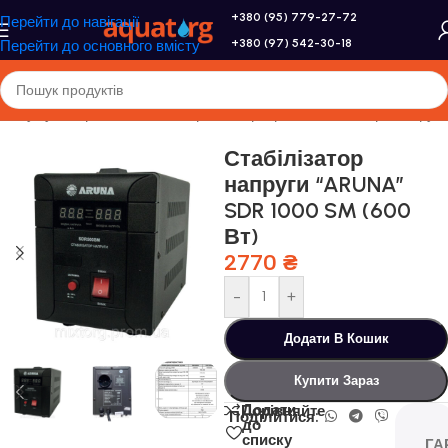
+380 (95) 779-27-72
Перейти до навігації
+380 (97) 542-30-18
Перейти до основного вмісту
а
/
Акумулятори, сонячні батареї, інвертори
/
Стабілізатори напруги
Стабілізатор
напруги “ARUNA”
SDR 1000 SM (600
Вт)
2770
₴
-
+
Додати В Кошик
Купити Зараз
Додати
Порівняйте
Поділитися:
до
списку
ГА