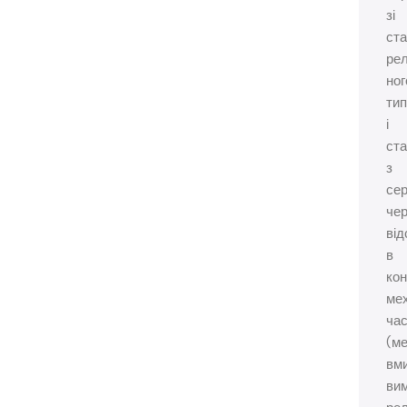
зі
ста
ре
ног
ти
і
ста
з
се
че
від
в
кон
мех
ча
(ме
вм
ви