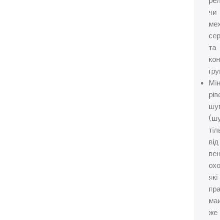
ре
чи
ме
се
та
кон
гру
Мі
рів
шу
(ш
тіл
від
вен
ох
які
пр
ма
же