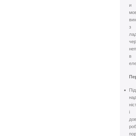
и
мов
ви
з
ла
че
не
в
еле
Пе
Пі
над
ніс
і
дов
ро
пор