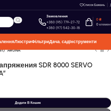
Список Бажань
Замовлення
0
₴
+380 (95) 779-27-72
0
елемен
+380 (97) 542-30-18
алення
Люстри
Фільтри
Дача, сад
Інструменти
Вт) “ARUNA”
апряжения SDR 8000 SERVO
A”
Додати В Кошик