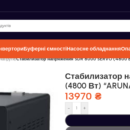
інвертори
Буферні ємності
Насосне обладнання
Оп
напруги
/
Стабилизатор напряжения SDR 8000 SERVO (4800 
Стабилизатор н
(4800 Вт) “ARUN
13970
₴
-
+