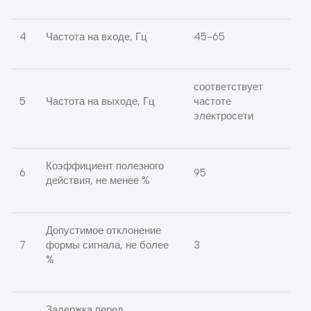
4
Частота на входе, Гц
45-65
соответствует
5
Частота на выходе, Гц
частоте
электросети
Коэффициент полезного
6
95
действия, не менее %
Допустимое отклонение
7
формы сигнала, не более
3
%
Задержка перед