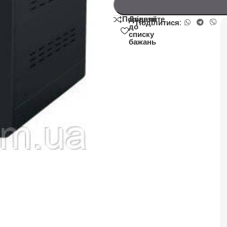
Додати
Порівняйте
Поділитися:
до
списку
бажань