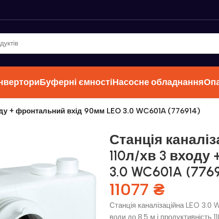
інвертори
Буферні ємності
Насосне обладнання
Оп
ходу + фронтальний вхід 90мм LEO 3.0 WC601A (776914)
Станція каналіз
110л/хв 3 входу
3.0 WC601A (7769
11077
₴
Станція каналізаційна LEO 3.0
води до 8.5 м і продуктивність 