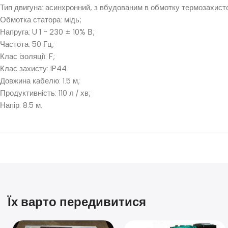
Тип двигуна: асинхронний, з вбудованим в обмотку термозахист
Обмотка статора: мідь;
Напруга: U 1 ~ 230 ± 10% В;
Частота: 50 Гц;
Клас ізоляції: F;
Клас захисту: IP44.
Довжина кабелю: 1.5 м;
Продуктивність: 110 л / хв;
Напір: 8.5 м.
Їх варто передивитися