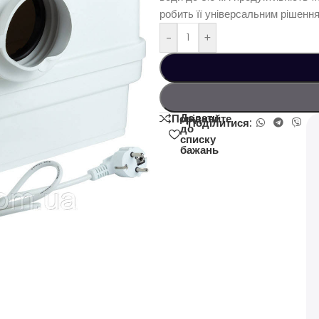
робить її універсальним рішення
-
+
Додати
Порівняйте
Поділитися:
до
списку
бажань