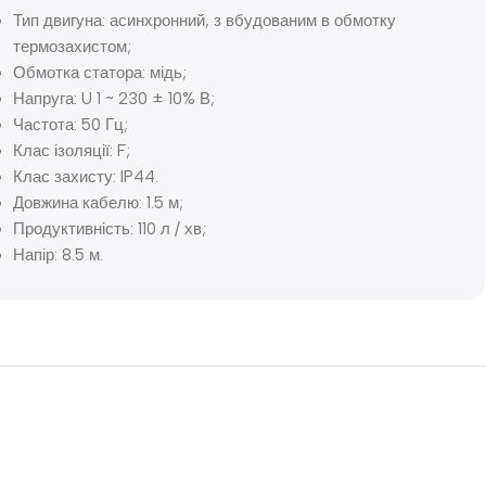
Тип двигуна: асинхронний, з вбудованим в обмотку
термозахистом;
Обмотка статора: мідь;
Напруга: U 1 ~ 230 ± 10% В;
Частота: 50 Гц;
Клас ізоляції: F;
Клас захисту: IP44.
Довжина кабелю: 1.5 м;
Продуктивність: 110 л / хв;
Напір: 8.5 м.