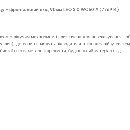
ходу + фронтальний вхід 90мм LEO 3.0 WC601A (776914)
сом з ріжучим механізмом і призначена для перекачування побу
машин), де вони не можуть відводитися в каналізаційну систем
истої гігієни, металеві предмети, будівельний матеріал і т.д.
;