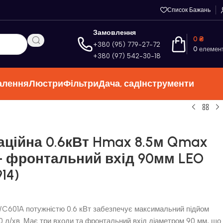
Список Бажань
Замовлення
0
₴
+380 (95) 779-27-72
0
елемен
+380 (97) 542-30-18
алення
Люстри
Фільтри
Дача, сад
Інструменти
аційна 0.6кВт Hmax 8.5м Qmax
 + фронтальний вхід 90мм LEO
14)
 WC601A потужністю 0.6 кВт забезпечує максимальний підйом
110 л/хв. Має три входи та фронтальний вхід діаметром 90 мм, що