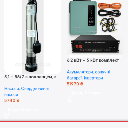
6.2 кВт + 5 кВт комплект
резервного живлення|
Акумулятори, сонячні
Гібридний інвертор Anern
5,1 – 56/7 з поплавцем, з
батареї, інвертори
та акумулятор Dyness, 50А
нижнім забором води
51970
₴
Насоси
,
Свердловинні
(оригінал Польща)
Додати В Кошик
насоси
5740
₴
Додати В Кошик