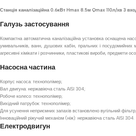
Станція каналізаційна 0.6кВт Hmax 8.5м Qmax 110л/хв 3 в
Галузь застосування
Компактна автоматична каналізаційна установка оснащена насо
умивальників, ванн, душових кабін, пральних і посудомийних 
агресивні хімікати і розчинники, пластикові вироби, предмети особ
Насосна частина
Корпус насоса: технополімер;
Вал двигуна: нержавіюча сталь AISI 304;
Робоче колесо: технополімер;
Вихідний патрубок: технополімер;
Для усунення неприємних запахів встановлено вугільний фільтр
Інноваційний ріжучий механізм (ніж): нержавіюча сталь AISI 304.
Електродвигун