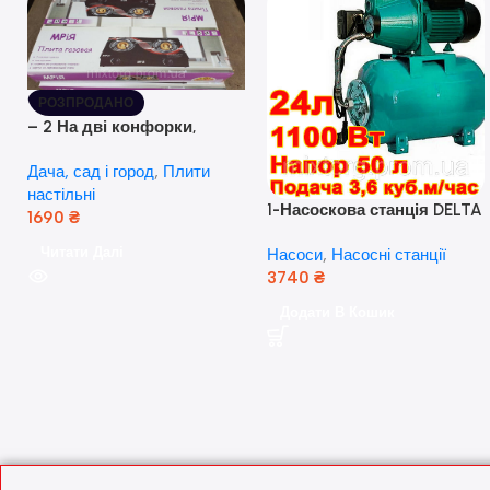
РОЗПРОДАНО
– 2 На дві конфорки,
скляна поверхня, з п’єзо-
Дача, сад і город
,
Плити
розпалюванням.
настільні
1-Насоскова станція DELTA
1690
₴
JET 100 A (a) (24 Літра, 1.1
Читати Далі
Насоси
,
Насосні станції
кВт) ( Польща)
3740
₴
Додати В Кошик