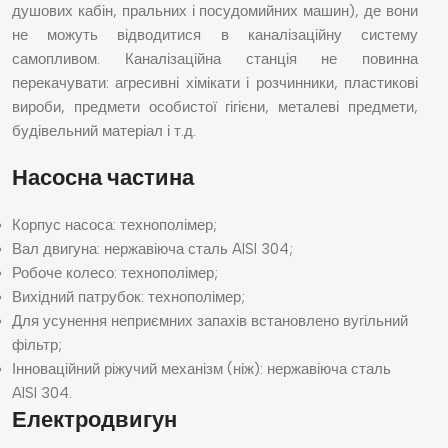
душових кабін, пральних і посудомийних машин), де вони
не можуть відводитися в каналізаційну систему
самопливом. Каналізаційна станція не повинна
перекачувати: агресивні хімікати і розчинники, пластикові
вироби, предмети особистої гігієни, металеві предмети,
будівельний матеріал і т.д.
Насосна частина
Корпус насоса: технополімер;
Вал двигуна: нержавіюча сталь AISI 304;
Робоче колесо: технополімер;
Вихідний патрубок: технополімер;
Для усунення неприємних запахів встановлено вугільний
фільтр;
Інноваційний ріжучий механізм (ніж): нержавіюча сталь
AISI 304.
Електродвигун