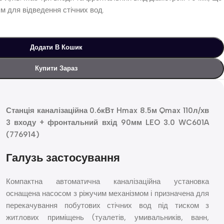
м для відведення стічних вод.
Додати В Кошик
Купити Зараз
Станція каналізаційна 0.6кВт Hmax 8.5м Qmax 110л/хв
3 входу + фронтальний вхід 90мм LEO 3.0 WC601A
(776914)
Галузь застосування
Компактна автоматична каналізаційна установка
оснащена насосом з ріжучим механізмом і призначена для
перекачування побутових стічних вод під тиском з
житлових приміщень (туалетів, умивальників, ванн,