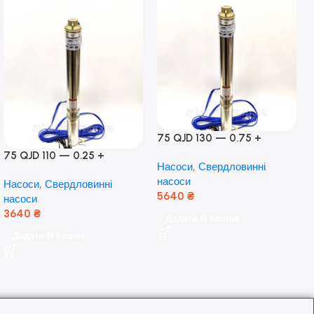
75 QJD 130 — 0.75 +
контроль боксу,Польща!
75 QJD 110 — 0.25 +
Насоси
,
Свердловинні
контроль бокс Польща!
насоси
Насоси
,
Свердловинні
Мідь!
5640
₴
насоси
3640
₴
Додати В Кошик
Додати В Кошик