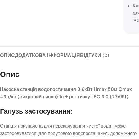
Кл
за
IP
ОПИС
ДОДАТКОВА ІНФОРМАЦІЯ
ВІДГУКИ (0)
Опис
Насосна станція водопостачання 0.6кВт Hmax 50м Qmax
43л/хв (вихровий насос) 1л + рег тиску LEO 3.0 (776151)
Галузь застосування:
Станція призначена для перекачування чистої води і може
застосовуватися: для побутового водопостачання, допоміжного