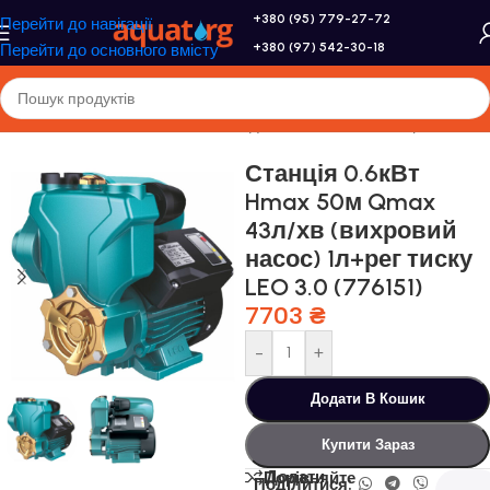
+380 (95) 779-27-72
Перейти до навігації
+380 (97) 542-30-18
Перейти до основного вмісту
Головна
/
Насоси та насосне обладнання
/
Насосні станції
Станція 0.6кВт
Hmax 50м Qmax
43л/хв (вихровий
насос) 1л+рег тиску
LEO 3.0 (776151)
7703
₴
-
+
Додати В Кошик
Купити Зараз
Додати
Порівняйте
Поділитися: