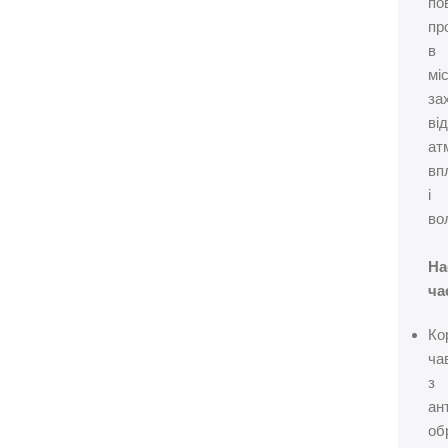
по
пр
в
мі
за
ві
ат
вп
і
во
На
ча
Ко
ча
з
ан
об