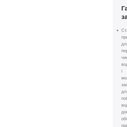
Г
з
Ст
пр
дл
пе
чи
во
і
мо
за
дл
по
во
до
об
пі