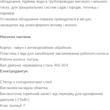
обладнання, підйому води в трубопроводах високого і низького
тиску, для зрошувальних систем садів і городів, теплиць і
парників.
Установка обладнання повинна проводитися в місцях,
захищених від атмосферного впливу і вологи.
Насосна частина:
Корпус: чавун з антикорозійною обробкою
Пластина з міді для запобігання заклинювання робочого колеса.
Робоче колесо: латунь
Вал двигуна: нержавіюча сталь AISI 304
Електродвигун:
Статор з холоднокатаної сталі
Високоякісна мідна обмотка
Високоточна термічний захист від перегріву для однофазних
двигунів (<1.5кВт)
Клас ізоляції: F