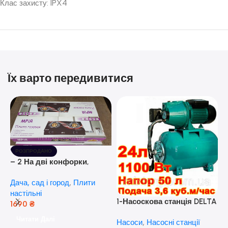
Клас захисту: IPX4
Їх варто передивитися
РОЗПРОДАНО
– 2 На дві конфорки,
скляна поверхня, з п’єзо-
Дача, сад і город
,
Плити
розпалюванням.
настільні
1-Насоскова станція DELTA
1690
₴
JET 100 A (a) (24 Літра, 1.1
Читати Далі
Насоси
,
Насосні станції
кВт) ( Польща)