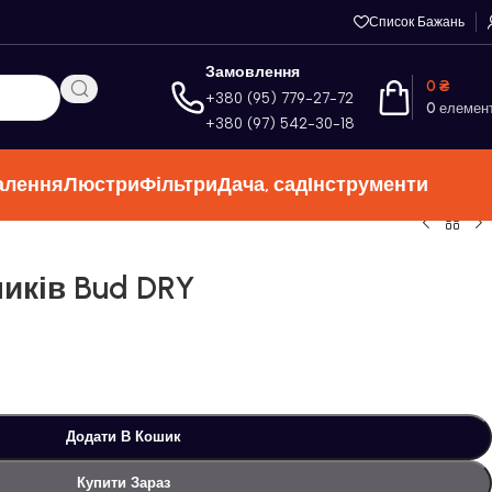
Список Бажань
Замовлення
0
₴
+380 (95) 779-27-72
0
елемен
+380 (97) 542-30-18
алення
Люстри
Фільтри
Дача, сад
Інструменти
иків Bud DRY
Додати В Кошик
Купити Зараз