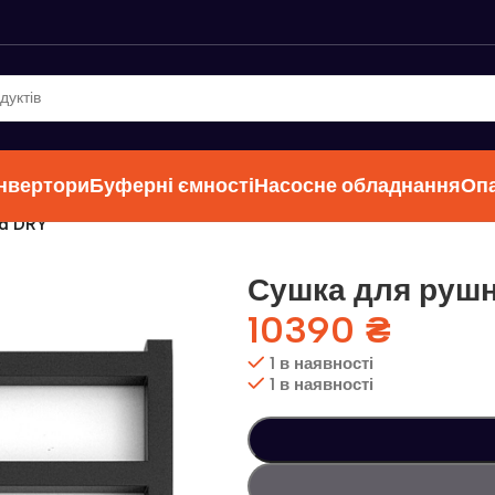
інвертори
Буферні ємності
Насосне обладнання
Оп
ud DRY
Сушка для рушн
10390
₴
1 в наявності
1 в наявності