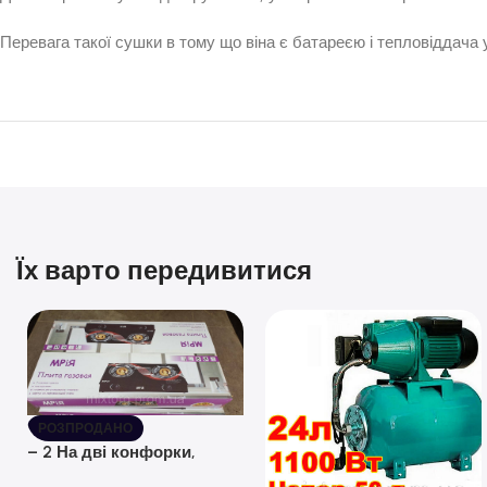
Перевага такої сушки в тому що віна є батареєю і тепловіддача
Їх варто передивитися
РОЗПРОДАНО
– 2 На дві конфорки,
скляна поверхня, з п’єзо-