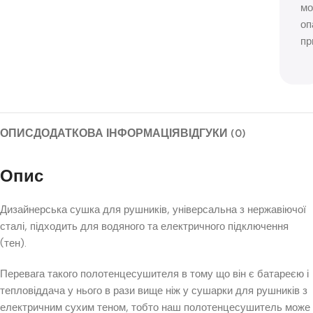
мо
оп
пр
ОПИС
ДОДАТКОВА ІНФОРМАЦІЯ
ВІДГУКИ (0)
Опис
Дизайнерська сушка для рушників, універсальна з нержавіючої
сталі, підходить для водяного та електричного підключення
(тен).
Перевага такого полотенцесушителя в тому що він є батареєю і
тепловіддача у нього в рази вище ніж у сушарки для рушників з
електричним сухим теном, тобто наш полотенцесушитель може