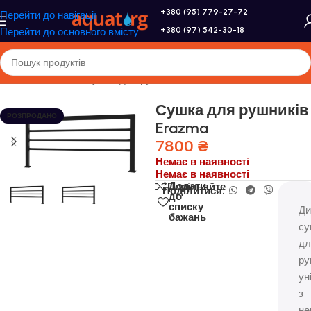
+380 (95) 779-27-72
Перейти до навігації
+380 (97) 542-30-18
Перейти до основного вмісту
Головна
/
Genesis
/
Сушка для рушників
Сушка для рушників
РОЗПРОДАНО
Erazma
7800
₴
Немає в наявності
Немає в наявності
Додати
Порівняйте
Поділитися:
до
списку
Ди
бажань
су
дл
ру
ун
з
не