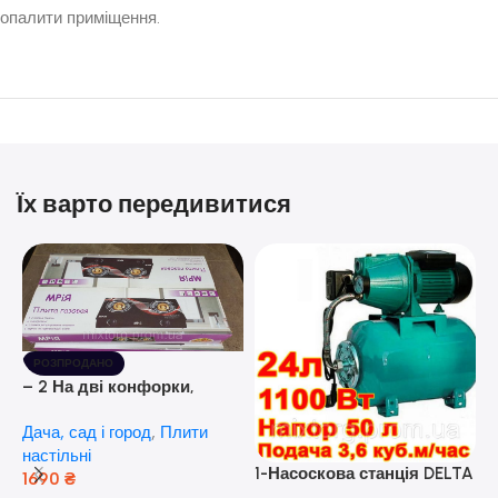
опалити приміщення.
Їх варто передивитися
РОЗПРОДАНО
– 2 На дві конфорки,
скляна поверхня, з п’єзо-
Дача, сад і город
,
Плити
розпалюванням.
настільні
1-Насоскова станція DELTA
1690
₴
JET 100 A (a) (24 Літра, 1.1