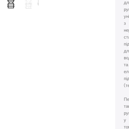
дл
ру
ун
з
не
ст
пі
дл
во
та
ел
пі
(т
Пе
та
ру
у
то