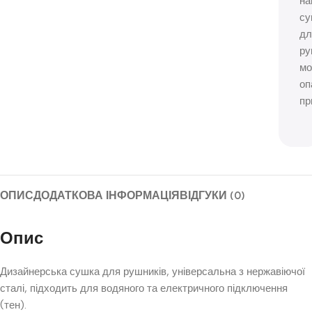
н
су
дл
ру
м
оп
пр
ОПИС
ДОДАТКОВА ІНФОРМАЦІЯ
ВІДГУКИ (0)
Опис
Дизайнерська сушка для рушників, універсальна з нержавіючої
сталі, підходить для водяного та електричного підключення
(тен).