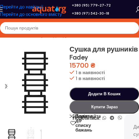
+380 (95) 779-27-72
Перейти до навігації
+380 (97) 542-30-18
Перейти до основного вмісту
Головна
/
Genesis
/
Сушка для рушників
Сушка для рушників
Fadey
15700
₴
1 в наявності
1 в наявності
Додати В Кошик
Купити Зараз
Додати
Порівняйте
Поділитися:
до
списку
Ди
бажань
су