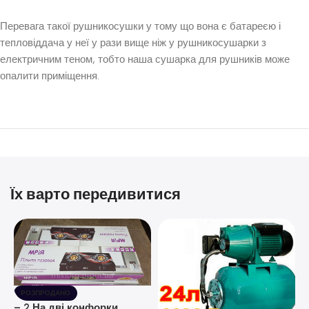
Перевага такої рушникосушки у тому що вона є батареєю і
тепловіддача у неї у рази вище ніж у рушникосушарки з
електричним теном, тобто наша сушарка для рушників може
опалити приміщення.
Їх варто передивитися
РОЗПРОДАНО
– 2 На дві конфорки,