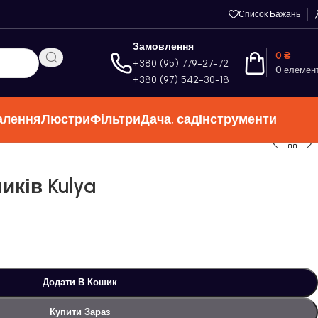
Список Бажань
Замовлення
0
₴
+380 (95) 779-27-72
0
елемен
+380 (97) 542-30-18
алення
Люстри
Фільтри
Дача, сад
Інструменти
иків Kulya
Додати В Кошик
Купити Зараз