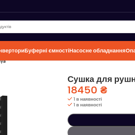
інвертори
Буферні ємності
Насосне обладнання
Оп
lya
Сушка для рушн
18450
₴
1 в наявності
1 в наявності