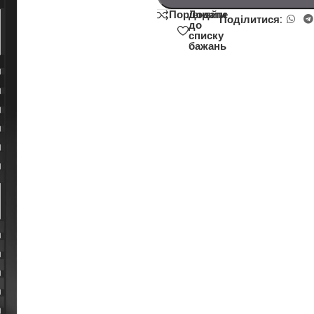
Додати
Порівняйте
Поділитися:
до
списку
бажань