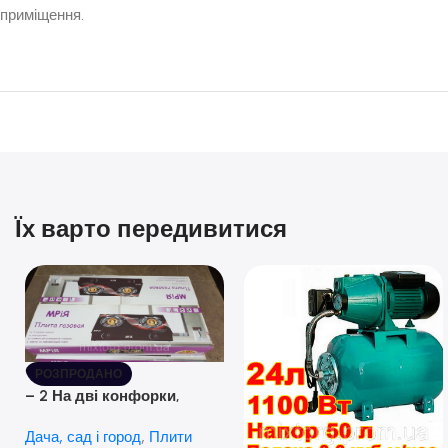
приміщення.
Їх варто передивитися
РОЗПРОДАНО
– 2 На дві конфорки,
скляна поверхня, з п’єзо-
Дача, сад і город
,
Плити
розпалюванням.