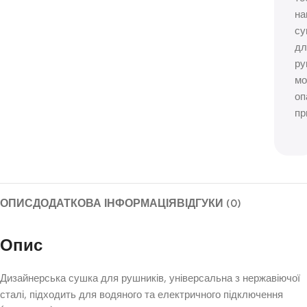
н
су
дл
ру
м
оп
пр
ОПИС
ДОДАТКОВА ІНФОРМАЦІЯ
ВІДГУКИ (0)
Опис
Дизайнерська сушка для рушників, універсальна з нержавіючої
сталі, підходить для водяного та електричного підключення