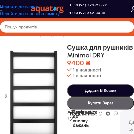
+380 (95) 779-27-72
Перейти до навігації
+380 (97) 542-30-18
Перейти до основного вмісту
Головна
/
Genesis
/
Сушка для рушників
Сушка для рушників
Minimal DRY
9400
₴
1 в наявності
1 в наявності
Додати В Кошик
Купити Зараз
Додати
Порівняйте
Поділитися:
до
списку
Ди
бажань
су