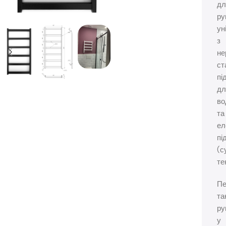
дл
ру
ун
з
не
ст
пі
дл
во
та
ел
пі
(с
те
Пе
та
ру
у