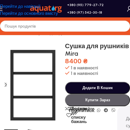
+380 (95) 779-27-72
Перейти до навігації
+380 (97) 542-30-18
Перейти до основного вмісту
Головна
/
Genesis
/
Сушка для рушників
Сушка для рушників
Mira
8400
₴
1 в наявності
1 в наявності
Додати В Кошик
Купити Зараз
Додати
Порівняйте
Поділитися:
до
списку
Д
бажань
с