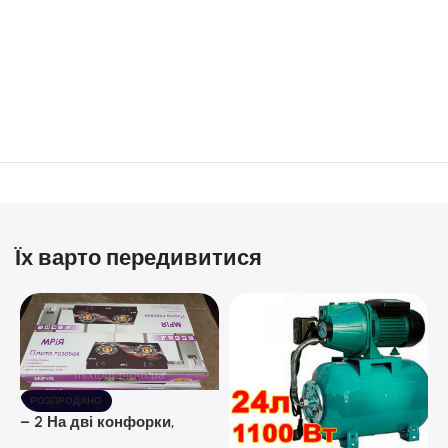
Їх варто передивитися
РОЗПРОДАНО
– 2 На дві конфорки,
скляна поверхня, з п’єзо-