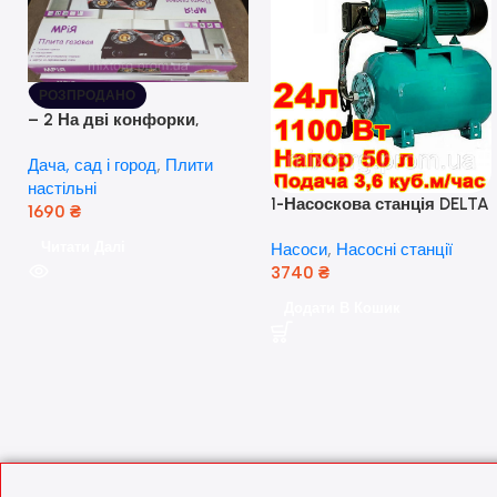
РОЗПРОДАНО
– 2 На дві конфорки,
скляна поверхня, з п’єзо-
Дача, сад і город
,
Плити
розпалюванням.
настільні
1-Насоскова станція DELTA
1690
₴
JET 100 A (a) (24 Літра, 1.1
Читати Далі
Насоси
,
Насосні станції
кВт) ( Польща)
3740
₴
Додати В Кошик