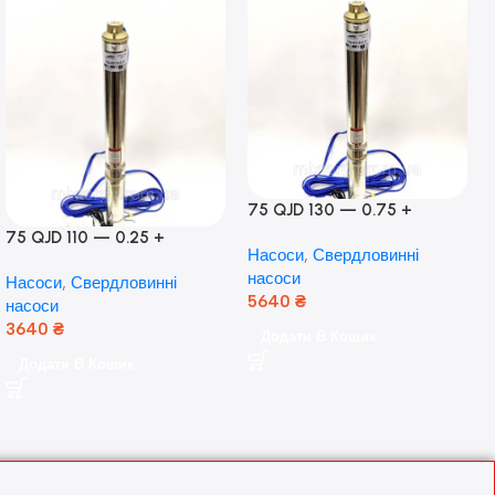
75 QJD 130 — 0.75 +
контроль боксу,Польща!
75 QJD 110 — 0.25 +
Насоси
,
Свердловинні
контроль бокс Польща!
насоси
Насоси
,
Свердловинні
Мідь!
5640
₴
насоси
3640
₴
Додати В Кошик
Додати В Кошик