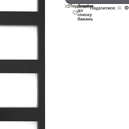
Додати
Порівняйте
Поділитися:
до
списку
бажань