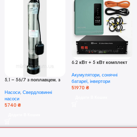
6.2 кВт + 5 кВт комплект
резервного живлення|
Акумулятори, сонячні
Гібридний інвертор Anern
5,1 – 56/7 з поплавцем, з
батареї, інвертори
та акумулятор Dyness, 50А
нижнім забором води
51970
₴
Насоси
,
Свердловинні
(оригінал Польща)
Додати В Кошик
насоси
5740
₴
Додати В Кошик