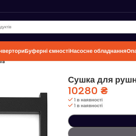
інвертори
Буферні ємності
Насосне обладнання
Оп
va
Сушка для рушн
10280
₴
1 в наявності
1 в наявності