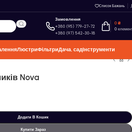
Список Бажань
Замовлення
0
₴
+380 (95) 779-27-72
0
елемен
+380 (97) 542-30-18
алення
Люстри
Фільтри
Дача, сад
Інструменти
иків Nova
Додати В Кошик
Купити Зараз