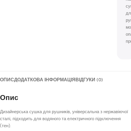
су
дл
ру
м
оп
пр
ОПИС
ДОДАТКОВА ІНФОРМАЦІЯ
ВІДГУКИ (0)
Опис
Дизайнерська сушка для рушників, універсальна з нержавіючої
сталі, підходить для водяного та електричного підключення
(тен).