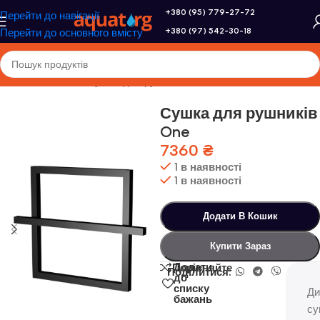
+380 (95) 779-27-72
Перейти до навігації
+380 (97) 542-30-18
Перейти до основного вмісту
Головна
/
Genesis
/
Сушка для рушників
Сушка для рушників
One
7360
₴
1 в наявності
1 в наявності
Додати В Кошик
Купити Зараз
Додати
Порівняйте
Поділитися:
до
списку
Ди
бажань
су