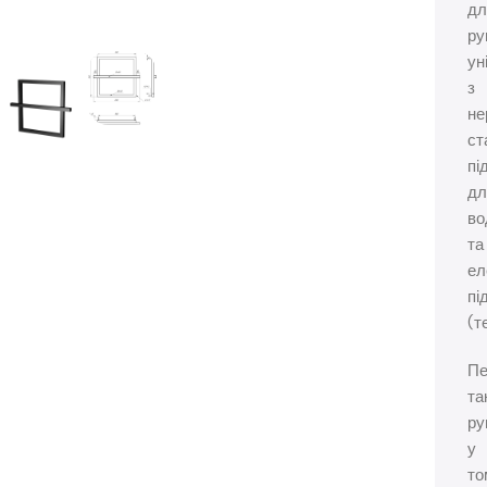
дл
ру
ун
з
не
ст
пі
дл
во
та
ел
пі
(т
Пе
та
ру
у
то