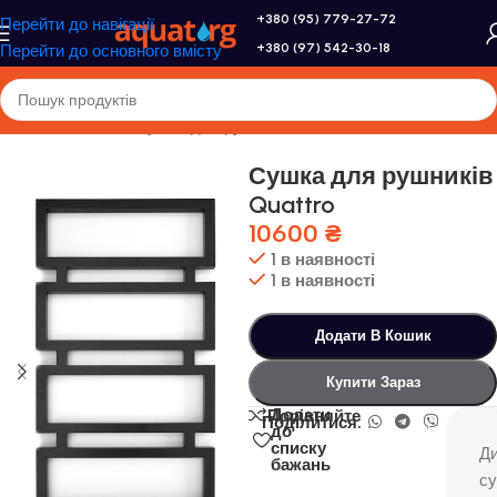
+380 (95) 779-27-72
Перейти до навігації
+380 (97) 542-30-18
Перейти до основного вмісту
Головна
/
Genesis
/
Сушка для рушників
Сушка для рушників
Quattro
10600
₴
1 в наявності
1 в наявності
Додати В Кошик
Купити Зараз
Додати
Порівняйте
Поділитися:
до
списку
Ди
бажань
с