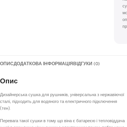
с
м
оп
пр
ОПИС
ДОДАТКОВА ІНФОРМАЦІЯ
ВІДГУКИ (0)
Опис
Дизайнерська сушка для рушників, універсальна з нержавіючої
сталі, підходить для водяного та електричного підключення
(тен).
Перевага такої сушки в тому що віна є батареєю і тепловіддача