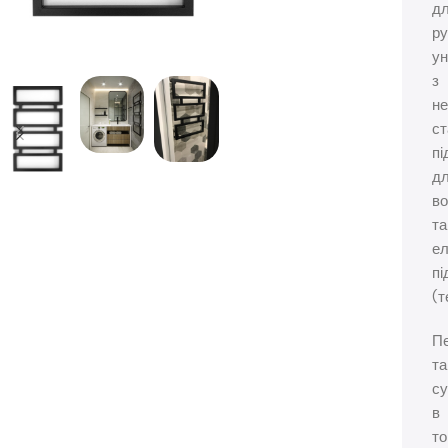
д
ру
ун
з
не
ст
пі
д
во
та
ел
пі
(т
Пе
та
с
в
т