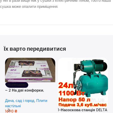
у неї в рази вище ніж у сушки з електричним теном, тобто наша
сушка може опалити приміщення.
Їх варто передивитися
РОЗПРОДАНО
– 2 На дві конфорки,
скляна поверхня, з п’єзо-
Дача, сад і город
,
Плити
розпалюванням.
настільні
1-Насоскова станція DELTA
1690
₴