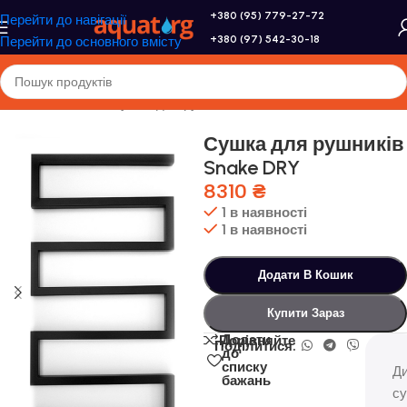
+380 (95) 779-27-72
Перейти до навігації
+380 (97) 542-30-18
Перейти до основного вмісту
Головна
/
Genesis
/
Сушка для рушників
Сушка для рушників
Snake DRY
8310
₴
1 в наявності
1 в наявності
Додати В Кошик
Купити Зараз
Додати
Порівняйте
Поділитися:
до
списку
Ди
бажань
с