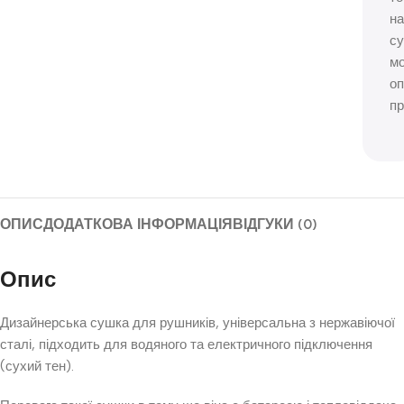
н
с
м
оп
пр
ОПИС
ДОДАТКОВА ІНФОРМАЦІЯ
ВІДГУКИ (0)
Опис
Дизайнерська сушка для рушників, універсальна з нержавіючої
сталі, підходить для водяного та електричного підключення
(сухий тен).