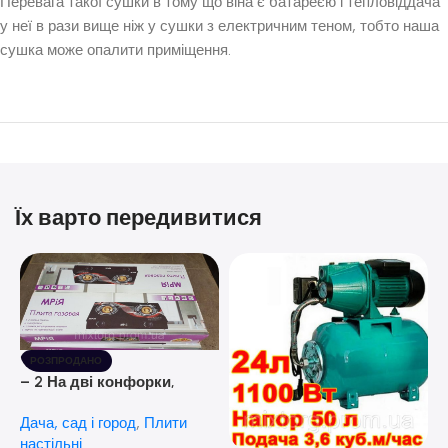
Перевага такої сушки в тому що віна є батареєю і тепловіддача
у неї в рази вище ніж у сушки з електричним теном, тобто наша
сушка може опалити приміщення.
Їх варто передивитися
РОЗПРОДАНО
– 2 На дві конфорки,
скляна поверхня, з п’єзо-
Дача, сад і город
,
Плити
розпалюванням.
настільні