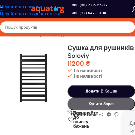
+380 (95) 779-27-72
Перейти до навігації
+380 (97) 542-30-18
Перейти до основного вмісту
Головна
/
Genesis
/
Сушка для рушників
Сушка для рушників
Soloviy
11200
₴
1 в наявності
1 в наявності
Додати В Кошик
Купити Зараз
Додати
Порівняйте
Поділитися:
до
списку
Ди
бажань
су