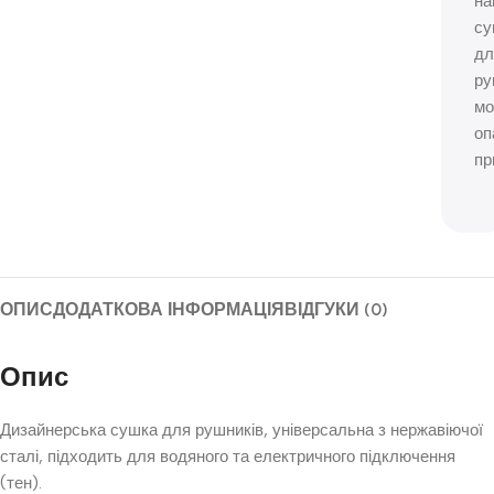
н
су
дл
ру
м
оп
пр
ОПИС
ДОДАТКОВА ІНФОРМАЦІЯ
ВІДГУКИ (0)
Опис
Дизайнерська сушка для рушників, універсальна з нержавіючої
сталі, підходить для водяного та електричного підключення
(тен).