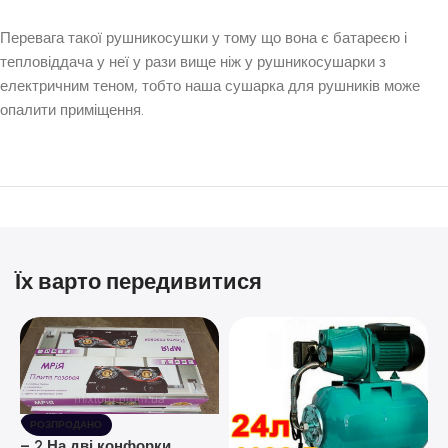
Перевага такої рушникосушки у тому що вона є батареєю і
тепловіддача у неї у рази вище ніж у рушникосушарки з
електричним теном, тобто наша сушарка для рушників може
опалити приміщення.
Їх варто передивитися
РОЗПРОДАНО
– 2 На дві конфорки,