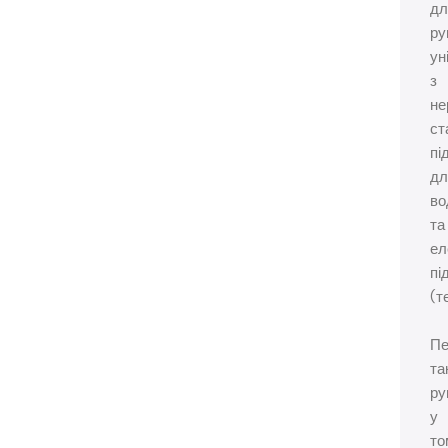
дл
ру
ун
з
не
ст
пі
дл
во
та
ел
пі
(т
Пе
та
ру
у
то