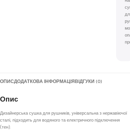
н
су
дл
ру
м
оп
пр
ОПИС
ДОДАТКОВА ІНФОРМАЦІЯ
ВІДГУКИ (0)
Опис
Дизайнерська сушка для рушників, універсальна з нержавіючої
сталі, підходить для водяного та електричного підключення
(тен).