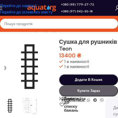
+380 (95) 779-27-72
Перейти до навігації
+380 (97) 542-30-18
Перейти до основного вмісту
Головна
/
Genesis
/
Сушка для рушників
Сушка для рушників
Teon
13400
₴
1 в наявності
1 в наявності
Додати В Кошик
Купити Зараз
Додати
Порівняйте
Поділитися:
до
списку
Ди
бажань
су