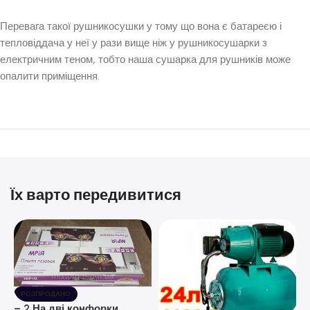
Перевага такої рушникосушки у тому що вона є батареєю і
тепловіддача у неї у рази вище ніж у рушникосушарки з
електричним теном, тобто наша сушарка для рушників може
опалити приміщення.
Їх варто передивитися
РОЗПРОДАНО
– 2 На дві конфорки,