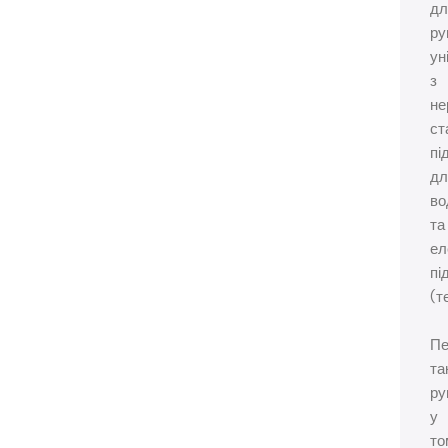
дл
ру
ун
з
не
ст
пі
дл
во
та
ел
пі
(т
Пе
та
ру
у
то