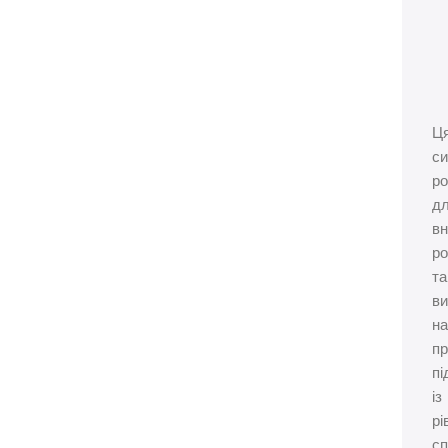
Ц
с
ро
д
вн
ро
та
ви
на
п
пі
із
рі
с