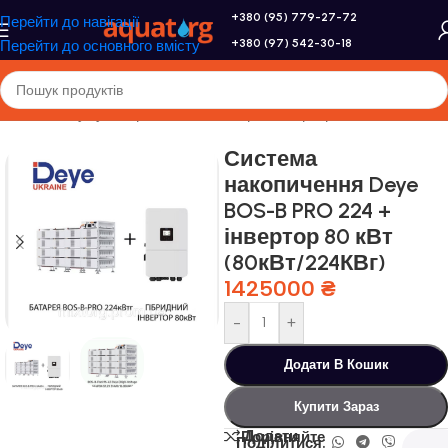
+380 (95) 779-27-72
Перейти до навігації
+380 (97) 542-30-18
Перейти до основного вмісту
Головна
/
Акумулятори, сонячні батареї, інвертори
Система
накопичення Deye
BOS-B PRO 224 +
інвертор 80 кВт
(80кВт/224КВг)
1425000
₴
-
+
Додати В Кошик
Купити Зараз
Додати
Порівняйте
Поділитися: