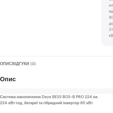
ел
ві
8
д
2
кВ
ОПИС
ВІДГУКИ (0)
Опис
Система накопичення Deye BESS BOS-B PRO 224 на
224 кВт·год, батареї та гібридний інвертор 80 кВт