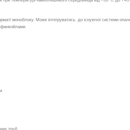
орматі моноблоку. Може інтегруватись до існуючої системи опал
, фанкойлами.
м
дних труб