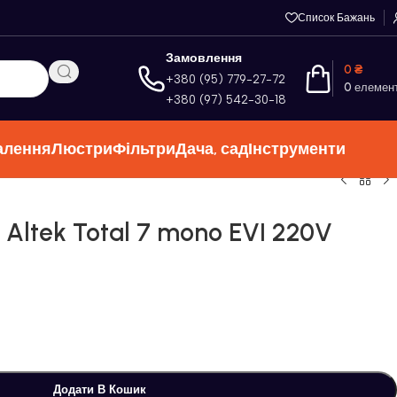
Список Бажань
Замовлення
0
₴
+380 (95) 779-27-72
0
елемен
+380 (97) 542-30-18
алення
Люстри
Фільтри
Дача, сад
Інструменти
Altek Total 7 mono EVI 220V
Додати В Кошик