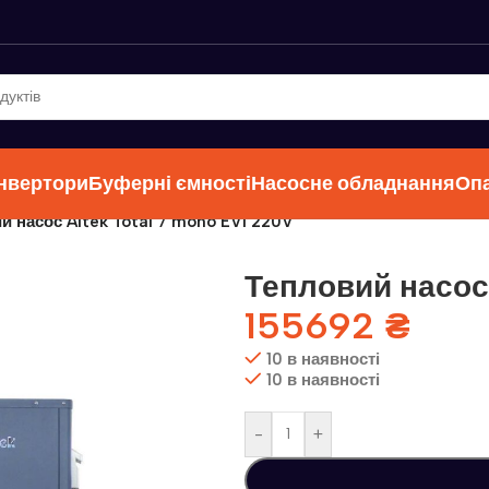
інвертори
Буферні ємності
Насосне обладнання
Оп
й насос Altek Total 7 mono EVI 220V
Тепловий насос 
155692
₴
10 в наявності
10 в наявності
-
+