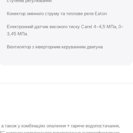
ступенів регулювання
Конектор змінного струму та теплове реле Eaton
Електронний датчик високого тиску Carel 4-4,5 МПа, 0-
3,45 МПа
Вентилятор з інверторним керуванням двигуна
 а також у комбінаціях опалення + гаряче водопостачання,
45°C шляхом комплексного використання енергоефективних