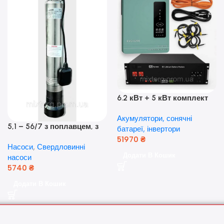
6.2 кВт + 5 кВт комплект
резервного живлення|
Акумулятори, сонячні
Гібридний інвертор Anern
5,1 – 56/7 з поплавцем, з
батареї, інвертори
та акумулятор Dyness, 50А
нижнім забором води
51970
₴
Насоси
,
Свердловинні
(оригінал Польща)
Додати В Кошик
насоси
5740
₴
Додати В Кошик