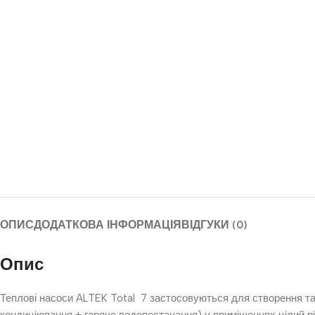
ОПИС
ДОДАТКОВА ІНФОРМАЦІЯ
ВІДГУКИ (0)
Опис
Теплові насоси ALTEK Total 7 застосовуються для створення та
кондиціювання + гаряче водопостачання) у приміщеннях цілий 