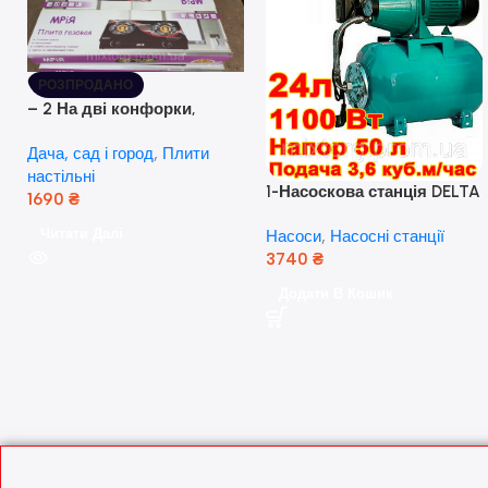
РОЗПРОДАНО
– 2 На дві конфорки,
скляна поверхня, з п’єзо-
Дача, сад і город
,
Плити
розпалюванням.
настільні
1-Насоскова станція DELTA
1690
₴
JET 100 A (a) (24 Літра, 1.1
Читати Далі
Насоси
,
Насосні станції
кВт) ( Польща)
3740
₴
Додати В Кошик