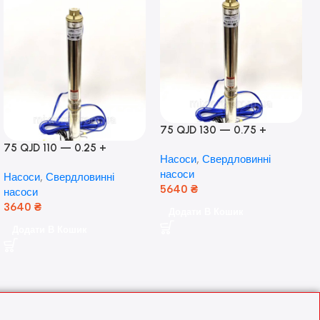
75 QJD 130 — 0.75 +
контроль боксу,Польща!
75 QJD 110 — 0.25 +
Насоси
,
Свердловинні
контроль бокс Польща!
насоси
Насоси
,
Свердловинні
Мідь!
5640
₴
насоси
3640
₴
Додати В Кошик
Додати В Кошик