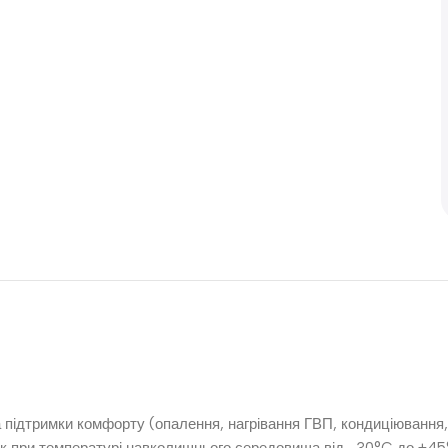
 підтримки комфорту (опалення, нагрівання ГВП, кондиціювання,
рік при температурі навколишнього середовища від -30°C до +