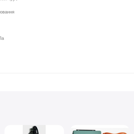
лювання
Па