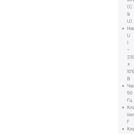
(C
&
U)
Нап
U
1
~
23
±
10
В
Час
50
Гц
Кл
ізо
F
Кл