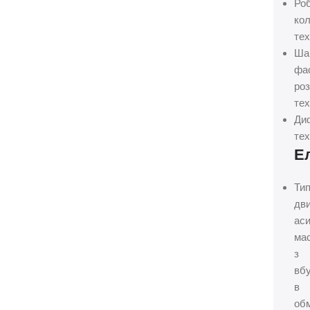
Ро
кол
те
Ша
фа
роз
те
Ди
те
Е
Ти
дви
ас
ма
з
вб
в
об