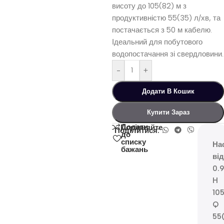
висоту до 105(82) м з
продуктивністю 55(35) л/хв, та
постачається з 50 м кабелю.
Ідеальний для побутового
водопостачання зі свердловини.
-
+
Додати В Кошик
Купити Зараз
Додати
Порівняйте
Поділитися:
до
списку
На
бажань
ві
0.
H
10
Q
55