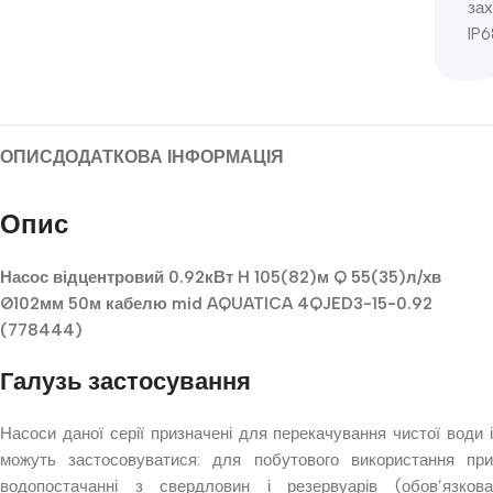
зах
IP6
ОПИС
ДОДАТКОВА ІНФОРМАЦІЯ
Опис
Насос відцентровий 0.92кВт H 105(82)м Q 55(35)л/хв
Ø102мм 50м кабелю mid AQUATICA 4QJED3-15-0.92
(778444)
Галузь застосування
Насоси даної серії призначені для перекачування чистої води і
можуть застосовуватися: для побутового використання при
водопостачанні з свердловин і резервуарів (обов’язкова