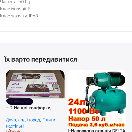
Частота: 50 Гц
Клас ізоляції: F
Клас захисту: IP68
Їх варто передивитися
РОЗПРОДАНО
– 2 На дві конфорки,
скляна поверхня, з п’єзо-
Дача, сад і город
,
Плити
розпалюванням.
настільні
1-Насоскова станція DELTA