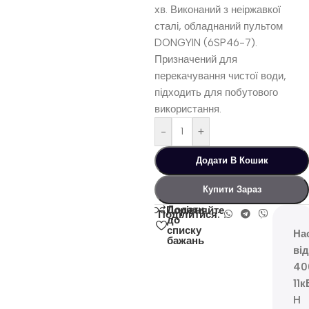
хв. Виконаний з неіржавкої
сталі, обладнаний пультом
DONGYIN (6SP46-7).
Призначений для
перекачування чистої води,
підходить для побутового
використання.
-
+
Додати В Кошик
Купити Зараз
Додати
Порівняйте
Поділитися:
до
списку
На
бажань
ві
40
11к
H