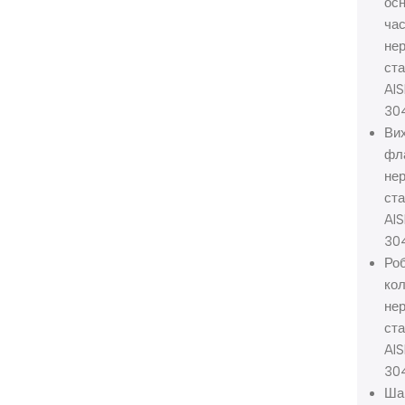
осн
час
не
ст
AIS
30
Ви
фл
не
ст
AIS
30
Ро
кол
не
ст
AIS
30
Ша