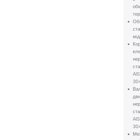
об
те
Об
ста
мiд
Ко
еле
не
ст
AIS
30
Ва
дви
не
ст
AIS
30
Ме