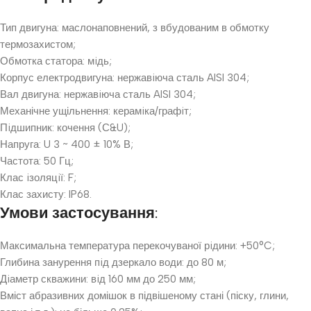
Тип двигуна: маслонаповнений, з вбудованим в обмотку
термозахистом;
Обмотка статора: мiдь;
Корпус електродвигуна: нержавiюча сталь AISI 304;
Вал двигуна: нержавiюча сталь AISI 304;
Механічне ущільнення: керамiка/графiт;
Пiдшипник: кочення (С&U);
Напруга: U 3 ~ 400 ± 10% В;
Частота: 50 Гц;
Клас iзоляцiї: F;
Клас захисту: IP68.
Умови застосування:
Максимальна температура перекочуваної рiдини: +50°C;
Глибина занурення пiд дзеркало води: до 80 м;
Дiаметр скважини: вiд 160 мм до 250 мм;
Вміст абразивних домішок в підвішеному стані (піску, глини,