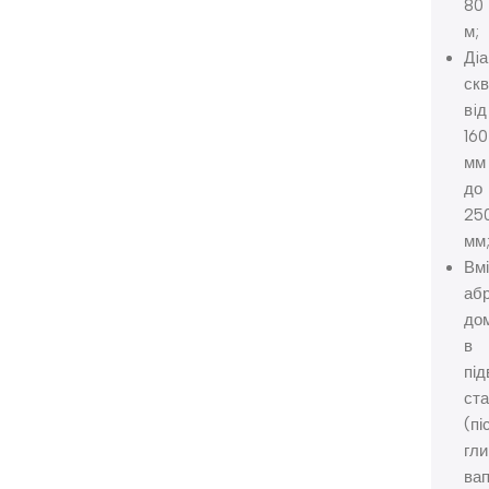
80
м;
Дi
скв
вiд
160
мм
до
25
мм
Вм
аб
до
в
пі
ста
(пі
гли
ва