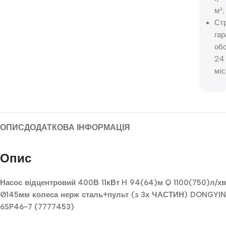
м³;
Ст
гар
об
24
мiс
ОПИС
ДОДАТКОВА ІНФОРМАЦІЯ
Опис
Насос відцентровий 400В 11кВт H 94(64)м Q 1100(750)л/хв
Ø145мм колеса нерж сталь+пульт (з 3х ЧАСТИН) DONGYIN
6SP46-7 (7777453)