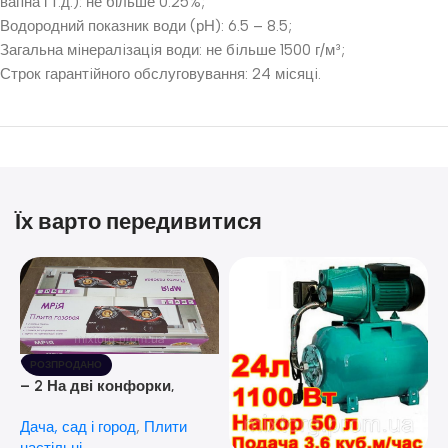
вапна і т.д.): не більше 0.25%;
Водородний показник води (рН): 6.5 – 8.5;
Загальна мiнералiзацiя води: не бiльше 1500 г/м³;
Строк гарантiйного обслуговування: 24 мiсяцi.
Їх варто передивитися
РОЗПРОДАНО
– 2 На дві конфорки,
скляна поверхня, з п’єзо-
Дача, сад і город
,
Плити
розпалюванням.
настільні