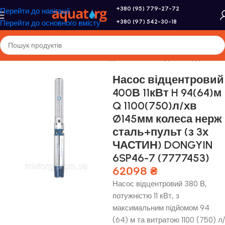
+380 (95) 779-27-72
Перейти до навігації
+380 (97) 542-30-18
Перейти до основного вмісту
оловна
/
Насоси та насосне обладнання
/
Насоси для свердловини
Насос відцентровий
400В 11кВт H 94(64)м
Q 1100(750)л/хв
Ø145мм колеса нерж
сталь+пульт (з 3х
ЧАСТИН) DONGYIN
6SP46-7 (7777453)
62098
₴
Насос відцентровий 380 В,
потужністю 11 кВт, з
максимальним підйомом 94
(64) м та витратою 1100 (750) л/