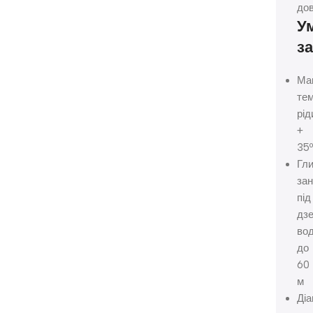
до
У
з
Ма
те
рід
+
35
Гл
за
під
дз
вод
до
60
м
Ді