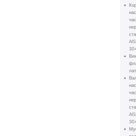
Ко
нас
час
не
ст
AIS
30
Ви
фл
ла
Ва
нас
час
не
ст
AIS
30
Му