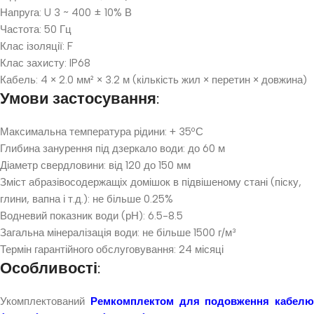
Напруга: U 3 ~ 400 ± 10% В
Частота: 50 Гц
Клас ізоляції: F
Клас захисту: IP68
Кабель: 4 × 2.0 мм² × 3.2 м (кількість жил × перетин × довжина)
Умови застосування:
Максимальна температура рідини: + 35ºС
Глибина занурення під дзеркало води: до 60 м
Діаметр свердловини: від 120 до 150 мм
Зміст абразівосодержащіх домішок в підвішеному стані (піску,
глини, вапна і т.д.): не більше 0.25%
Водневий показник води (рН): 6.5-8.5
Загальна мінералізація води: не більше 1500 г/м³
Термін гарантійного обслуговування: 24 місяці
Особливості:
Укомплектований
Ремкомплектом для подовження кабелю