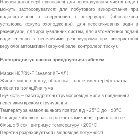
Насоси даної серії призначені для перекачування чистої води і
можуть застосовуватися: для побутового використання при
водопостачанні з свердловин і резервуарів (обов’язкова
установка кожуха охолодження), для перекачування води в
резервуари, для зрошувальних систем, для автоматичної подачі
води спільно з невеликими резервуарами при використанні
керуючої автоматики (керуючі реле, контролери тиску).
Електродвигун насоса приєднується кабелем:
Марки H07RN-F (аналог КГ-ХЛ)
Жили з мідного дроту, оболонка – поліетилентерефталатна
плівка та ізоляційна гума
Гнучкість – багатодротяні струмопровідні жили в поєднанні з
невеликим кроком скручування
Температура навколишнього повітря від -25°C до +60°C
Ізоляція кабелю в разі короткого замикання, тривалістю не
більше 5 сек., витримує температуру +200°C
Перетин розраховується і відповідає потужності