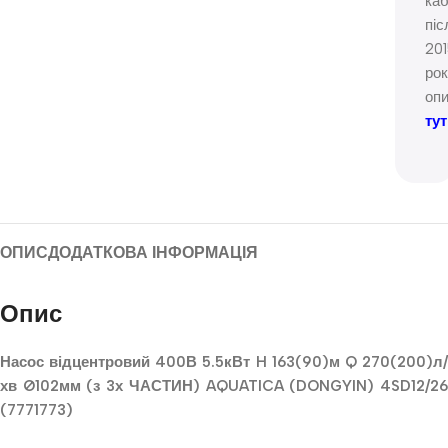
ка
піс
20
ро
оп
тут
ОПИС
ДОДАТКОВА ІНФОРМАЦІЯ
Опис
Насос відцентровий 400В 5.5кВт H 163(90)м Q 270(200)л/
хв Ø102мм (з 3х ЧАСТИН) AQUATICA (DONGYIN) 4SD12/26
(7771773)