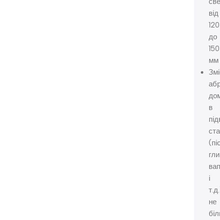
св
від
120
до
150
мм
Змі
аб
до
в
пі
ста
(пі
гли
ва
і
т.д.
не
бі