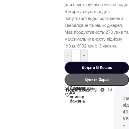
для перекачування чистої води.
Використовується для
побутового водопостачання з
свердловин та інших джерел.
Має продуктивність 270 л/хв та
максимальну висоту підйому
163 м. Ø102 мм із 3 частин.
-
+
Додати В Кошик
Купити Зараз
Додати
Порівняйте
Поділитися:
до
списку
На
бажань
ві
40
5.
H