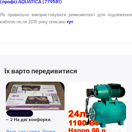
(профі) AQUATICA (779581)
Як правильно використовувати ремкомплект для подовження
кабелю після 2015 року описано
тут
Їх варто передивитися
РОЗПРОДАНО
– 2 На дві конфорки,
скляна поверхня, з п’єзо-
Дача, сад і город
,
Плити
розпалюванням.