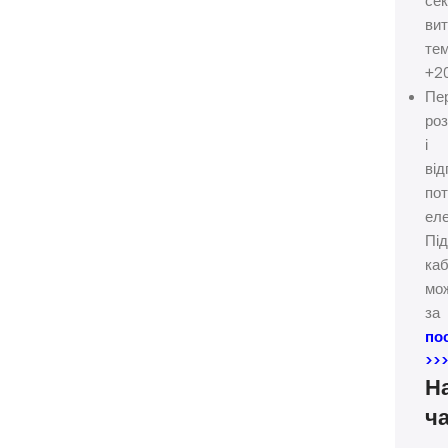
сек
ви
те
+2
Пе
ро
і
від
пот
еле
Під
ка
мо
за
по
>>
Н
ч