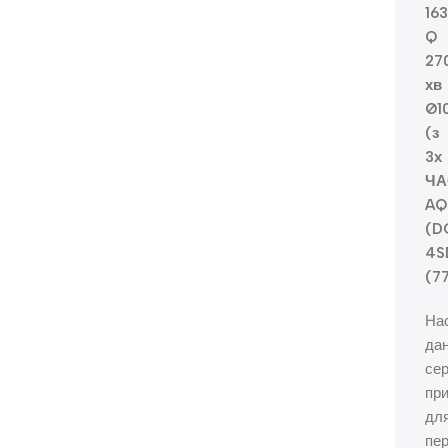
16
Q
27
хв
Ø1
(з
3х
ЧА
AQ
(D
4S
(7
На
дан
сер
при
дл
пе