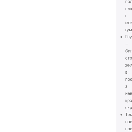
по
плі
і
ізо
гу
Гну
–
баг
стр
жи
в
по
з
не
кр
ск
Те
на
пов