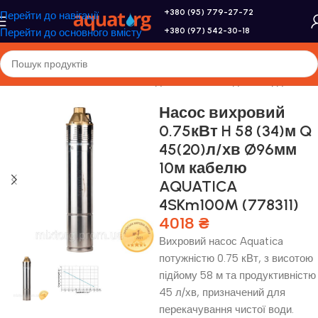
+380 (95) 779-27-72
Перейти до навігації
+380 (97) 542-30-18
Перейти до основного вмісту
оловна
/
Насоси та насосне обладнання
/
Насоси для свердловини
Насос вихровий
0.75кВт H 58 (34)м Q
45(20)л/хв Ø96мм
10м кабелю
AQUATICA
4SKm100M (778311)
4018
₴
Вихровий насос Aquatica
потужністю 0.75 кВт, з висотою
підйому 58 м та продуктивністю
45 л/хв, призначений для
перекачування чистої води.