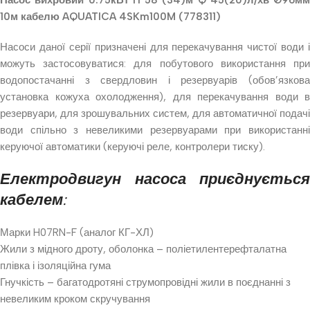
Насос вихровий 0.75кВт H 58 (34)м Q 45(20)л/хв Ø96мм
10м кабелю AQUATICA 4SKm100M (778311)
Насоси даної серії призначені для перекачування чистої води і
можуть застосовуватися: для побутового використання при
водопостачанні з свердловин і резервуарів (обов’язкова
установка кожуха охолодження), для перекачування води в
резервуари, для зрошувальних систем, для автоматичної подачі
води спільно з невеликими резервуарами при використанні
керуючої автоматики (керуючі реле, контролери тиску).
Електродвигун насоса приєднується
кабелем:
Марки H07RN-F (аналог КГ-ХЛ)
Жили з мідного дроту, оболонка – поліетилентерефталатна
плівка і ізоляційна гума
Гнучкість – багатодротяні струмопровідні жили в поєднанні з
невеликим кроком скручування