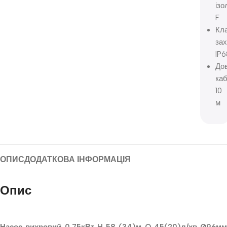
ізо
F
Кл
зах
IP6
До
ка
10
м
ОПИС
ДОДАТКОВА ІНФОРМАЦІЯ
Опис