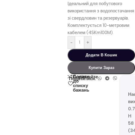
Ідеальний для побутового
використання з водопостачання
зі свердловин та резервуарів.
Комплектується 10-метровим
кабелем (4SKm100M).
-
+
Додати В Кошик
Купити Зараз
Додати
Порівняйте
Поділитися:
до
списку
бажань
На
ви
0.
H
58
(3