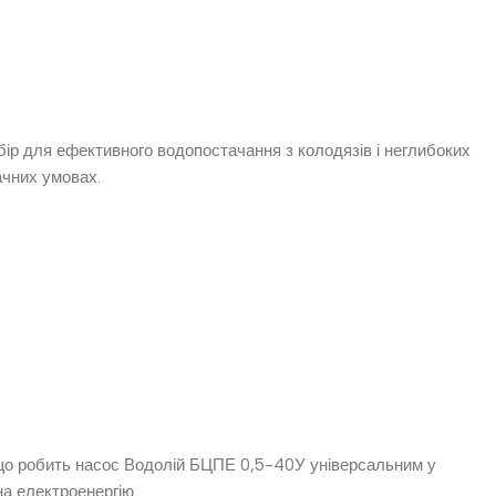
р для ефективного водопостачання з колодязів і неглибоких
ачних умовах.
 що робить насос Водолій БЦПЕ 0,5-40У універсальним у
а електроенергію.