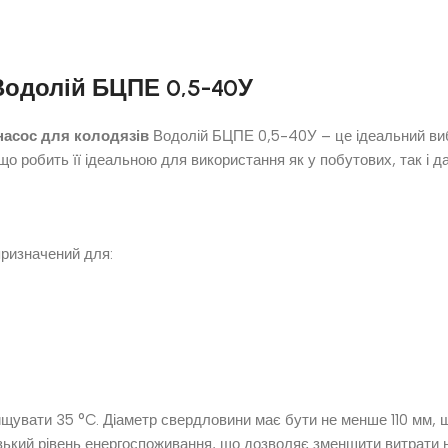
Водолій БЦПЕ 0,5-40У
асос для колодязів
Водолій БЦПЕ 0,5-40У – це ідеальний вибі
що робить її ідеальною для використання як у побутових, так і д
ризначений для:
ищувати 35 °C. Діаметр свердловини має бути не менше 110 мм,
ький рівень енергоспоживання, що дозволяє зменшити витрати н