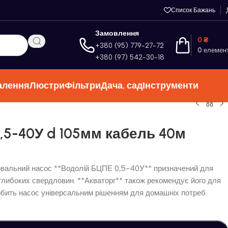
Список Бажань
Замовлення
0
₴
+380 (95) 779-27-72
0
елемен
+380 (97) 542-30-18
алення
Люстри
Фільтри
Дача, сад
Інструменти
,5-40У d 105мм кабель 40м
ювальний насос **Водолій БЦПЕ 0,5-40У** призначений для
еглибоких свердловин. **Акваторг** також рекомендує його для
обить насос універсальним рішенням для домашніх потреб.