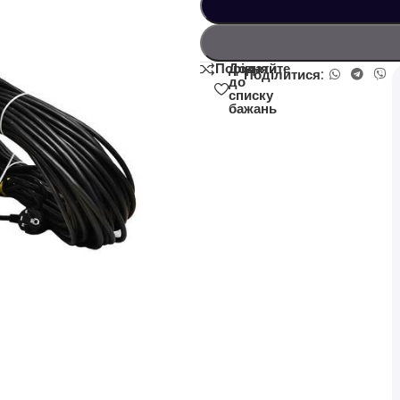
Додати
Порівняйте
Поділитися:
до
списку
бажань