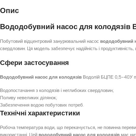
Опис
Вододобувний насос для колодязів 
Побутовий відцентровий занурювальний насос
вододобувний н
свердловин. Ця модель забезпечує надійність і продуктивність, 
Сфери застосування
Вододобувний насос для колодязів
Водолій БЦПЕ 0,5-40У п
Водопостачання з колодязів і неглибоких свердловин;
Поливу невеликих ділянок;
Забезпечення водою побутових потреб.
Технічні характеристики
Робоча температура води, що перекачується, не повинна перев
використанні. Цей
вододобувний насос для колодязів
має низ