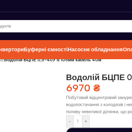
інвертори
Буферні ємності
Насосне обладнання
Оп
ни
/
Водолій БЦПЕ 0,5-40У d 105мм кабель 40м
Водолій БЦПЕ 0
6970
₴
Побутовий відцентровий занур
водопостачання з колодязів і н
поливу невеликої ділянки, що р
-
+