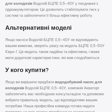
для колодязів
Водолій БЦПЕ 0,5-40У у поєднанні з
гідроакумулятором. Це дозволить стабілізувати тиск у
системі та забезпечити її більш ефективну роботу.
Альтернативні моделі
Якщо насоси Водолій БЦПЕ 0,5-40У не відповідають
вашим вимогам, зверніть увагу на модель БЦПЕ 0,5-50У
Євро-1. Ця модель також надійна та ефективна, і може
мати додаткові характеристики, які вам сподобаються.
У кого купити?
Якщо ви вирішили придбати
вододобувний насос для
колодязів
Водолій БЦПЕ 0,5-40У, компанія Акваторг
забезпечить вас необхідною консультацією та допоможе
вибрати правильну модель, що відповідатиме вашим
потребам. Наша професійна команда готова надати
підтримку на всіх етапах придбання та експлуатації