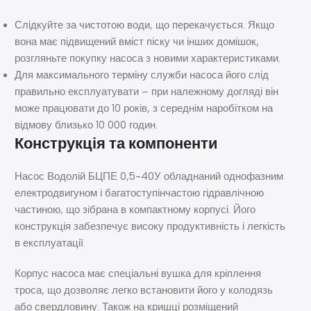
Слідкуйте за чистотою води, що перекачується. Якщо
вона має підвищений вміст піску чи інших домішок,
розгляньте покупку насоса з новими характеристиками.
Для максимального терміну служби насоса його слід
правильно експлуатувати – при належному догляді він
може працювати до 10 років, з середнім наробітком на
відмову близько 10 000 годин.
Конструкція та компоненти
Насос Водолій БЦПЕ 0,5-40У обладнаний однофазним
електродвигуном і багатоступінчастою гідравлічною
частиною, що зібрана в компактному корпусі. Його
конструкція забезпечує високу продуктивність і легкість
в експлуатації.
Корпус насоса має спеціальні вушка для кріплення
троса, що дозволяє легко встановити його у колодязь
або свердловину. Також на кришці розміщений