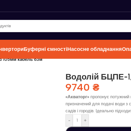
інвертори
Буферні ємності
Насосне обладнання
Оп
d 105мм кабель 63м
Водолій БЦПЕ-1,
9740
₴
«Акваторг»
пропонує потужний 
призначений для подачі води з 
садів і городів. Ідеально підхо
-
+