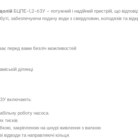
долій
БЦПЕ-1,2-63У – потужний і надійний пристрій, що відпові
уті, забезпечуючи подачу води з свердловин, колодязів та відк
ає перед вами безліч можливостей:
міській ділянці.
3У включають:
абільну роботу насоса.
х тисків.
кою, закріпленою на шнурі живлення з вилкою.
і відводи та направляючі кільця.