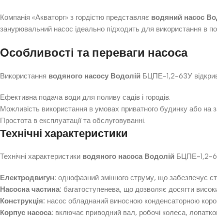
Компанія «Акваторг» з гордістю представляє
водяний насос Во
занурювальний насос ідеально підходить для використання в поб
Особливості та переваги насоса
Використання
водяного насосу Водолій
БЦПЕ-1,2-63У відкрив
Ефективна подача води для поливу садів і городів.
Можливість використання в умовах приватного будинку або на за
Простота в експлуатації та обслуговуванні.
Технічні характеристики
Технічні характеристики
водяного насоса Водолій
БЦПЕ-1,2-6
Електродвигун:
однофазний змінного струму, що забезпечує ст
Насосна частина:
багатоступенева, що дозволяє досягти високи
Конструкція:
насос обладнаний виносною конденсаторною короб
Корпус насоса:
включає приводний вал, робочі колеса, лопатков