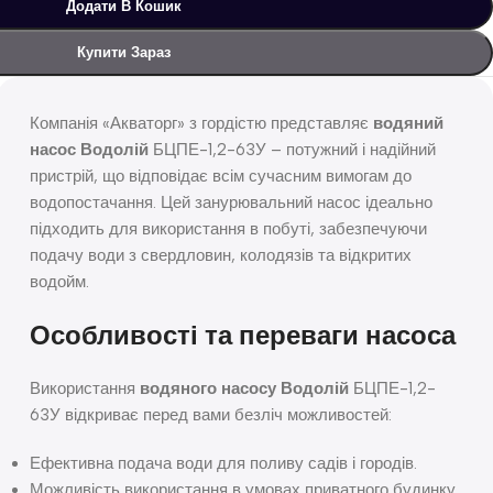
Додати В Кошик
Купити Зараз
Компанія «Акваторг» з гордістю представляє
водяний
насос Водолій
БЦПЕ-1,2-63У – потужний і надійний
пристрій, що відповідає всім сучасним вимогам до
водопостачання. Цей занурювальний насос ідеально
підходить для використання в побуті, забезпечуючи
подачу води з свердловин, колодязів та відкритих
водойм.
Особливості та переваги насоса
Використання
водяного насосу Водолій
БЦПЕ-1,2-
63У відкриває перед вами безліч можливостей:
Ефективна подача води для поливу садів і городів.
Можливість використання в умовах приватного будинку