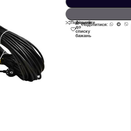
Додати
Порівняйте
Поділитися:
до
списку
бажань