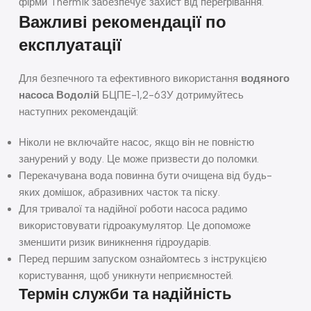
фірми Thermik забезпечує захист від перегрівання.
Важливі рекомендації по
експлуатації
Для безпечного та ефективного використання
водяного
насоса Водолій
БЦПЕ-1,2-63У дотримуйтесь
наступних рекомендацій:
Ніколи не включайте насос, якщо він не повністю
занурений у воду. Це може призвести до поломки.
Перекачувана вода повинна бути очищена від будь-
яких домішок, абразивних часток та піску.
Для тривалої та надійної роботи насоса радимо
використовувати гідроакумулятор. Це допоможе
зменшити ризик виникнення гідроударів.
Перед першим запуском ознайомтесь з інструкцією
користування, щоб уникнути неприємностей.
Термін служби та надійність