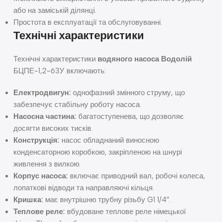
або на заміській ділянці.
Простота в експлуатації та обслуговуванні.
Технічні характеристики
Технічні характеристики
водяного насоса Водолій
БЦПЕ-1,2-63У включають:
Електродвигун:
однофазний змінного струму, що
забезпечує стабільну роботу насоса.
Насосна частина:
багатоступенева, що дозволяє
досягти високих тисків.
Конструкція:
насос обладнаний виносною
конденсаторною коробкою, закріпленою на шнурі
живлення з вилкою.
Корпус насоса:
включає приводний вал, робочі колеса,
лопаткові відводи та направляючі кільця.
Кришка:
має внутрішню трубну різьбу G1 1/4″.
Теплове реле:
вбудоване теплове реле німецької