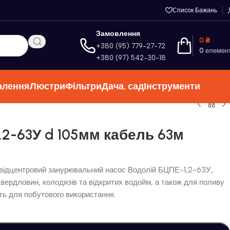
Список Бажань
Замовлення
0
₴
+380 (95) 779-27-72
0
елемен
+380 (97) 542-30-18
алення
Люстри
Фільтри
Дача, сад
Інструменти
2-63У d 105мм кабель 63м
відцентровий занурювальний насос Водолій БЦПЕ-1,2-63У,
свердловин, колодязів та відкритих водойм, а також для поливу
дить для побутового використання.