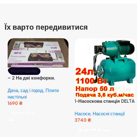
Їх варто передивитися
РОЗПРОДАНО
– 2 На дві конфорки,
скляна поверхня, з п’єзо-
Дача, сад і город
,
Плити
розпалюванням.
настільні
1-Насоскова станція DELTA
1690
₴
JET 100 A (a) (24 Літра, 1.1
Читати Далі
Насоси
,
Насосні станції
кВт) ( Польща)
3740
₴
Додати В Кошик