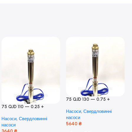
75 QJD 130 — 0.75 +
контроль боксу,Польща!
75 QJD 110 — 0.25 +
Насоси
,
Свердловинні
контроль бокс Польща!
насоси
Насоси
,
Свердловинні
Мідь!
5640
₴
насоси
3640
₴