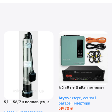
6.2 кВт + 5 кВт комплект
резервного живлення|
Акумулятори, сонячні
Гібридний інвертор Anern
5,1 – 56/7 з поплавцем, з
батареї, інвертори
та акумулятор Dyness, 50А
нижнім забором води
51970
₴