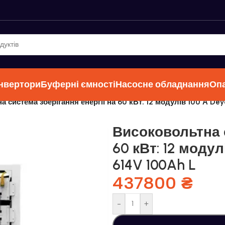
інвертори
Буферні ємності
Насосне обладнання
Оп
а система зберігання енергії на 60 кВт: 12 модулів 100 А 
Високовольтна с
60 кВт: 12 моду
614V 100Ah L
437800
₴
-
+