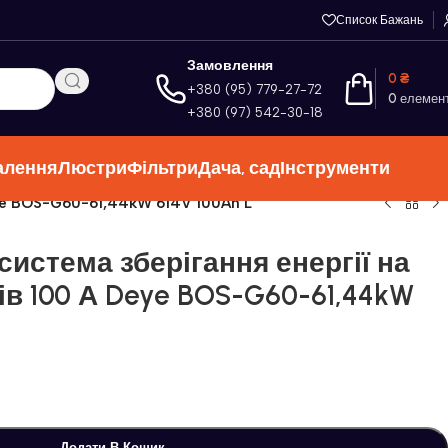
Список Бажань
Замовлення
0
₴
+380 (95) 779-27-72
0
елемен
+380 (97) 542-30-18
алення
Люстри
Фільтри
Дача, сад
Інструменти
Deye BOS-G60-61,44kW 614V 100Ah L
истема зберігання енергії на
лів 100 А Deye BOS-G60-61,44kW
Додати В Кошик