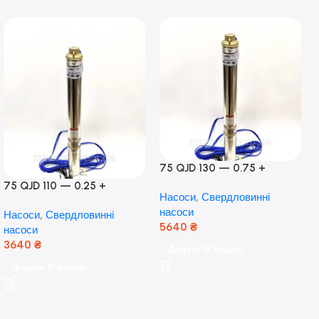
75 QJD 130 — 0.75 +
контроль боксу,Польща!
75 QJD 110 — 0.25 +
Насоси
,
Свердловинні
контроль бокс Польща!
насоси
Насоси
,
Свердловинні
Мідь!
5640
₴
насоси
3640
₴
Додати В Кошик
Додати В Кошик