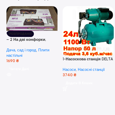
РОЗПРОДАНО
– 2 На дві конфорки,
скляна поверхня, з п’єзо-
Дача, сад і город
,
Плити
розпалюванням.
настільні
1-Насоскова станція DELTA
1690
₴
JET 100 A (a) (24 Літра, 1.1
Читати Далі
Насоси
,
Насосні станції
кВт) ( Польща)
3740
₴
Додати В Кошик