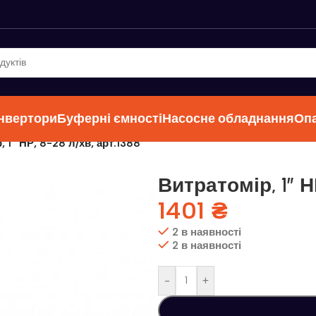
інвертори
Буферні ємності
Насосне обладнання
Оп
, 1″ НР, 8-28 л/хв, арт.1388
Витратомір, 1″ Н
1401
₴
2 в наявності
2 в наявності
-
+