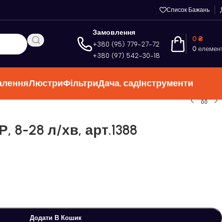
Список Бажань
Замовлення
0
₴
+380 (95) 779-27-72
0
елемен
+380 (97) 542-30-18
алення
Люстри
Фільтри
Дача, сад
Інструменти
Р, 8-28 л/хв, арт.1388
Додати В Кошик