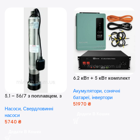
6.2 кВт + 5 кВт комплект
резервного живлення|
Акумулятори, сонячні
Гібридний інвертор Anern
5,1 – 56/7 з поплавцем, з
батареї, інвертори
та акумулятор Dyness, 50А
нижнім забором води
51970
₴
Насоси
,
Свердловинні
(оригінал Польща)
Додати В Кошик
насоси
5740
₴
Додати В Кошик