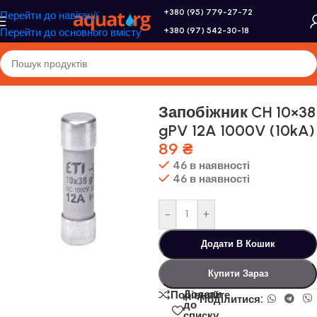
+380 (95) 779-27-72
Перейти до навігації
+380 (97) 542-30-18
Перейти до основного вмісту
Головна
/
Altek
/
Захист та лічильники
Запобіжник CH 10×38
gPV 12A 1000V (10kA)
89
₴
46 в наявності
46 в наявності
-
+
Додати В Кошик
Купити Зараз
Додати
Порівняйте
Поділитися:
до
списку