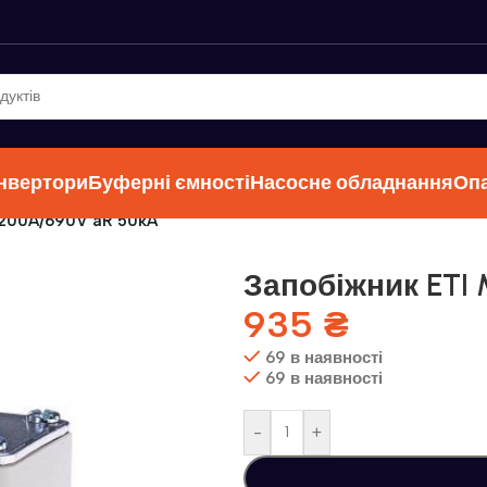
інвертори
Буферні ємності
Насосне обладнання
Оп
/200A/690V aR 50kA
Запобіжник ETI
935
₴
69 в наявності
69 в наявності
-
+