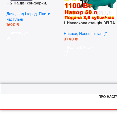
– 2 На дві конфорки,
скляна поверхня, з п’єзо-
Дача, сад і город
,
Плити
розпалюванням.
настільні
1-Насоскова станція DELTA
1690
₴
JET 100 A (a) (24 Літра, 1.1
Читати Далі
Насоси
,
Насосні станції
кВт) ( Польща)
3740
₴
Додати В Кошик
ПРО НАС
Г