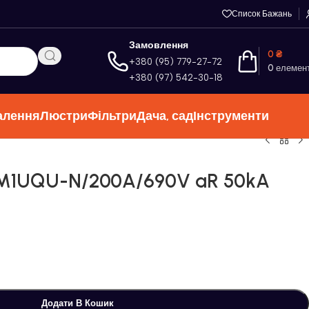
Список Бажань
Замовлення
0
₴
+380 (95) 779-27-72
0
елемен
+380 (97) 542-30-18
алення
Люстри
Фільтри
Дача, сад
Інструменти
 M1UQU-N/200A/690V aR 50kA
Додати В Кошик