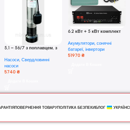
6.2 кВт + 5 кВт комплект
резервного живлення|
Акумулятори, сонячні
Гібридний інвертор Anern
5,1 – 56/7 з поплавцем, з
батареї, інвертори
та акумулятор Dyness, 50А
нижнім забором води
51970
₴
Насоси
,
Свердловинні
(оригінал Польща)
Додати В Кошик
насоси
5740
₴
Додати В Кошик
АРАНТІЯ
ПОВЕРНЕННЯ ТОВАРУ
ПОЛІТИКА БЕЗПЕКИ
БЛОГ
УКРАЇНС