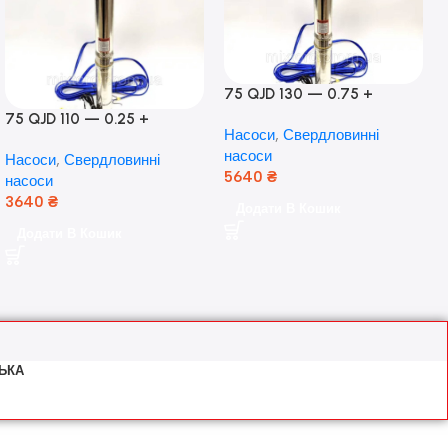
75 QJD 130 — 0.75 +
контроль боксу,Польща!
75 QJD 110 — 0.25 +
Насоси
,
Свердловинні
контроль бокс Польща!
насоси
Насоси
,
Свердловинні
Мідь!
5640
₴
насоси
3640
₴
Додати В Кошик
Додати В Кошик
ЬКА