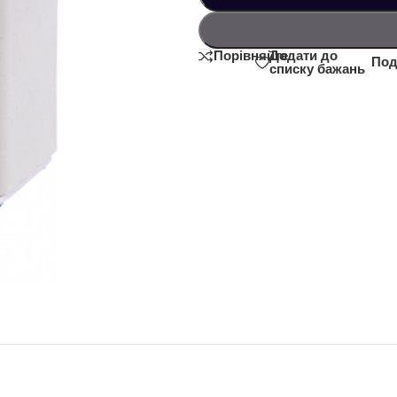
Додати до
Порівняйте
Под
списку бажань