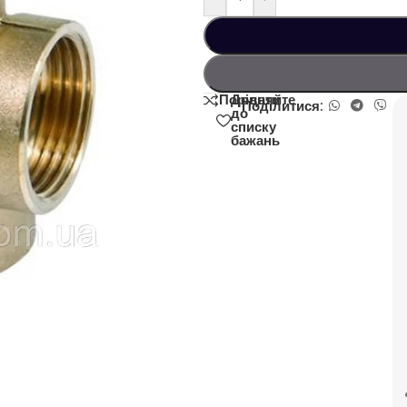
Додати
Порівняйте
Поділитися:
до
списку
бажань