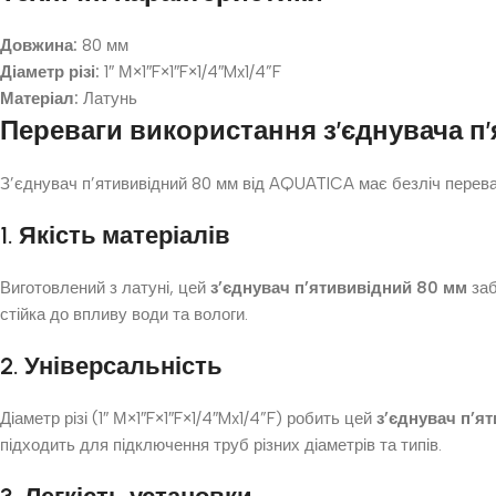
Довжина:
80 мм
Діаметр різі:
1″ М×1″F×1″F×1/4″Mx1/4”F
Матеріал:
Латунь
Переваги використання з’єднувача п
З’єднувач п’ятививідний 80 мм від AQUATICA має безліч переваг,
1. Якість матеріалів
Виготовлений з латуні, цей
з’єднувач п’ятививідний 80 мм
заб
стійка до впливу води та вологи.
2. Універсальність
Діаметр різі (1″ М×1″F×1″F×1/4″Mx1/4”F) робить цей
з’єднувач п’я
підходить для підключення труб різних діаметрів та типів.