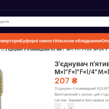
інвертори
Буферні ємності
Насосне обладнання
Оп
ів
/
З’єднувач п’ятививідний 80 мм 1″ М×1″F×1″F×1/4″M×1/4″
З’єднувач п’яти
М×1″F×1″F×1/4″M×
207
₴
З’єднувач п’ятививідний AQUATIC
Виготовлений з латуні, цей з’єд
систем. Замовити його можна че
-
+