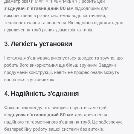
Діаметр різі (1″ М×1″F×1″F×1/4″Mx1/4”F) робить цей
з’єднувач п’ятививідний 80 мм
підходящим для
використання в різних системах водопостачання,
теплопостачання та опалення. Він відмінно підходить для
підключення труб різних діаметрів та типів.
3. Легкість установки
Інсталяція з’єднувача виконується швидко та зручно, що
робить його використання ще більш зручним. Завдяки
продуманій конструкції, навіть не професіонали можуть
впоратися з установкою.
4. Надійність з’єднання
Фахівці рекомендують використовувати саме цей
з’єднувач п’ятививідний 80 мм
для досягнення
надійного та герметичного з’єднання труб. Це забезпечує
безперебійну роботу вашої системи без витоків.