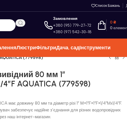
Список Бажань
Замовлення
0
₴
+380 (95) 779-27-72
0
елемен
+380 (97) 542-30-18
алення
Люстри
Фільтри
Дача, сад
Інструменти
F AQUATICA (779598)
вивідний 80 мм 1″
1/4″F AQUATICA (779598)
A має довжину 80 мм та діаметр різі 1″ М×1″F×1″F×1/4″Mx1/4″F.
нувач забезпечує надійне з’єднання для різних водопровідних
рез наш інтернет-магазин.