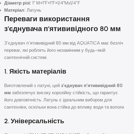
Діаметр різі:
1″ М×1″F×1″F×1/4″Mx1/4”F
Матеріал:
Латунь
Переваги використання
з’єднувача п’ятививідного 80 мм
З’єднувач п’ятививідний 80 мм від AQUATICA має безліч
переваг, які роблять його незамінним у будь-якій
сантехнічній системі.
1. Якість матеріалів
Виготовлений з латуні, цей
з’єднувач п’ятививідний 80
мм
забезпечує високу корозійну стійкість, що гарантує
його довговічність. Латунь є ідеальним вибором для
сантехніки, оскільки вона стійка до впливу води та вологи.
2. Універсальність