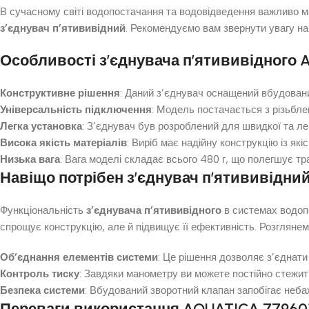
В сучасному світі водопостачання та водовідведення важливо ма
з’єднувач п’ятививідний
. Рекомендуємо вам звернути увагу на
Особливості з’єднувача п’ятививідного 
Конструктивне рішення
: Даний з’єднувач оснащений вбудован
Універсальність підключення
: Модель постачається з різьбле
Легка установка
: З’єднувач був розроблений для швидкої та л
Висока якість матеріалів
: Виріб має надійну конструкцію із які
Низька вага
: Вага моделі складає всього 480 г, що полегшує тр
Навіщо потрібен з’єднувач п’ятививідни
Функціональність
з’єднувача п’ятививідного
в системах водопо
спрощує конструкцію, але й підвищує її ефективність. Розгляне
Об’єднання елементів системи
: Це рішення дозволяє з’єднати
Контроль тиску
: Завдяки манометру ви можете постійно стежити
Безпека системи
: Вбудований зворотний клапан запобігає неб
Переваги використання AQUATICA 77960