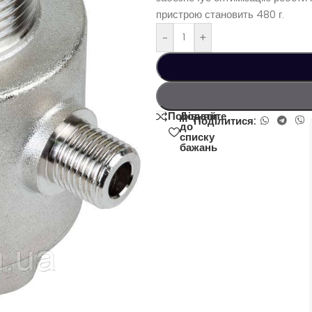
пристрою становить 480 г.
-
+
Додати
Порівняйте
Поділитися:
до
списку
бажань