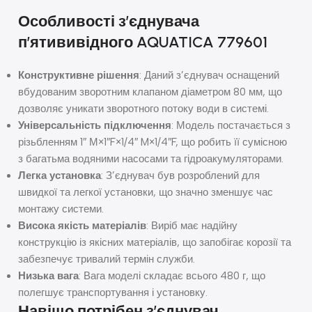
Особливості з’єднувача
п’ятививідного AQUATICA 779601
Конструктивне рішення
: Даний з’єднувач оснащений
вбудованим зворотним клапаном діаметром 80 мм, що
дозволяє уникати зворотного потоку води в системі.
Універсальність підключення
: Модель постачається з
різьбленням 1″ М×1″F×1/4″ M×1/4″F, що робить її сумісною
з багатьма водяними насосами та гідроакумуляторами.
Легка установка
: З’єднувач був розроблений для
швидкої та легкої установки, що значно зменшує час
монтажу системи.
Висока якість матеріалів
: Виріб має надійну
конструкцію із якісних матеріалів, що запобігає корозії та
забезпечує тривалий термін служби.
Низька вага
: Вага моделі складає всього 480 г, що
полегшує транспортування і установку.
Навіщо потрібен з’єднувач