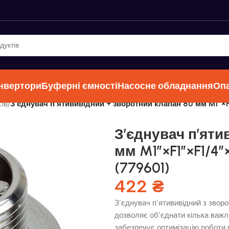
інвертори
Буферні ємності
Насосне обладнання
Оп
ів
/
З’єднувач п’ятививідний + зворотний клапан 80 мм M1″×F
З’єднувач п’яти
мм M1″×F1″×F1/4″
(779601)
422
₴
З’єднувач п’ятививідний з звор
дозволяє об’єднати кілька важл
забезпечує оптимізацію роботи 