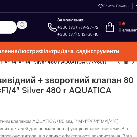
Список Бажань
Замовлення
0
₴
+380 (95) 779-27-72
0
елемен
+380 (97) 542-30-18
алення
Люстри
Фільтри
Дача, сад
Інструменти
1″×F1/4″×F1/4″ Silver 480 г AQUATICA (779601)
вивідний + зворотний клапан 80
×F1/4″ Silver 480 г AQUATICA
отним клапаном AQUATICA (80 мм, 1″ М×1″F×1/4″ M×1/4″F)
ивих деталей для нормального функціонування системи. Він
гідроакумулятора, що сприяє ефективності використання. Вага