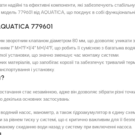
ти надійні та ефективні компоненти, які забезпечують стабільну
 модель 779601 від AQUATICA, що поєднує в собі функціональні
AQUATICA 779601
им зворотним клапаном діаметром 80 мм, що дозволяє уникати зв
нням 1″ М×1″F×1/4″ M×1/4″F, що робить її сумісною з багатьма во
егкої установки, що значно зменшує час монтажу системи.
сних матеріалів, що запобігає корозії та забезпечує тривалий тер
анспортування і установку.
й?
стачання стає незамінною, адже він дозволяє зібрати різні точки
мо декілька основних застосувань:
 водяний насос, манометр, а також гідроакумулятор в єдину схем
 за рівнем тиску у системі, що є критично важливим для її безпе
ажаному скиданню води назад у систему при виключенні насоса.
1