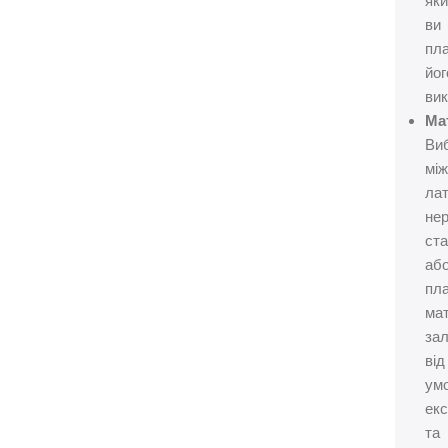
як
ви
пл
йог
вик
Ма
Виб
між
ла
не
ст
аб
пл
ма
за
від
ум
екс
та