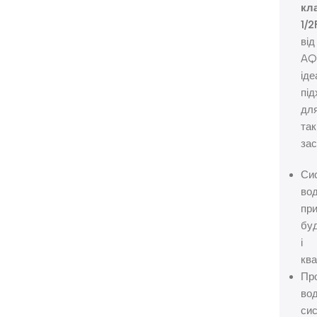
кл
1/2
від
AQ
іде
під
дл
так
зас
Си
во
пр
буд
і
ква
Пр
вод
сис