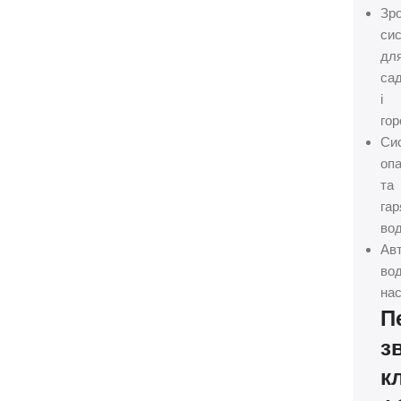
Зр
си
дл
сад
і
гор
Си
оп
та
гар
вод
Ав
вод
нас
П
з
к