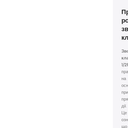
П
р
з
к
Зв
кл
1/2
пр
на
осн
пр
пря
дії.
Це
озн
що