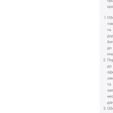
пр
кро
Об
то
та
до
йог
до
кош
Пе
до
оф
за
та
зап
нео
дан
Об