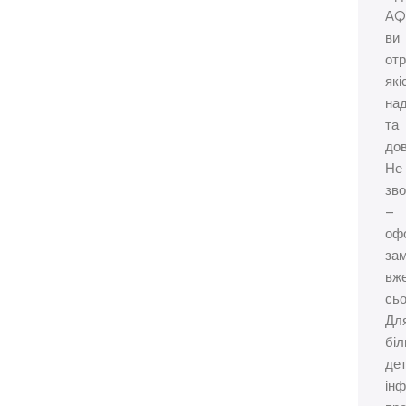
AQ
ви
от
які
над
та
дов
Не
зво
–
оф
за
вж
сьо
Дл
бі
дет
інф