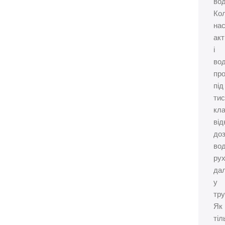
вод
Ко
на
ак
і
во
пр
під
тис
кл
від
до
вод
ру
дал
у
тру
Як
тіл