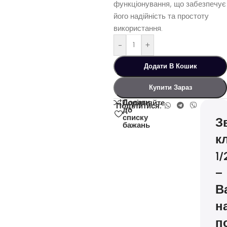
функціонування, що забезпечує
його надійність та простоту
використання.
-
+
Додати В Кошик
Купити Зараз
Додати
Порівняйте
Поділитися:
до
списку
З
бажань
к
1/
–
В
н
п