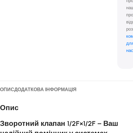
пр
на
про
від
роз
ко
дл
нас
ОПИС
ДОДАТКОВА ІНФОРМАЦІЯ
Опис
Зворотний клапан 1/2F×1/2F – Ваш