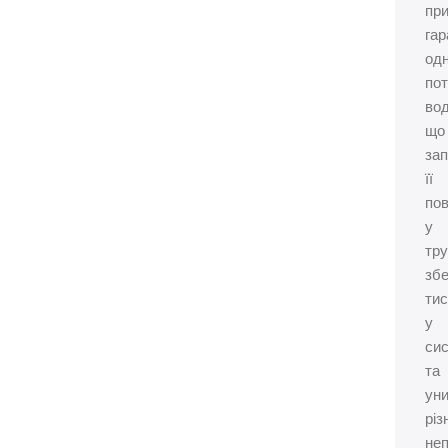
при
гар
одн
пот
вод
що
зап
її
по
у
тру
збе
тис
у
сис
та
ун
різ
неп