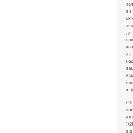
зап
ви
мо
зв
до
на
кон
які
на
ва
вс
нео
інф
Об
зв
кл
1/2
від