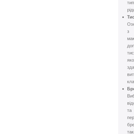
ти
рід
Тис
Оз
з
ма
до
тис
яко
зд
ви
кла
Бр
Ви
від
та
пер
бр
так