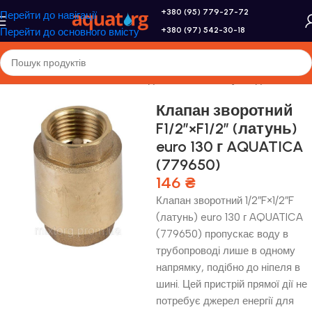
+380 (95) 779-27-72
Перейти до навігації
+380 (97) 542-30-18
Перейти до основного вмісту
оловна
/
Насоси та насосне обладнання
/
Комплектуючі для насосів
Клапан зворотний
F1/2″×F1/2″ (латунь)
euro 130 г AQUATICA
(779650)
146
₴
Клапан зворотний 1/2″F×1/2″F
(латунь) euro 130 г AQUATICA
(779650) пропускає воду в
трубопроводі лише в одному
напрямку, подібно до ніпеля в
шині. Цей пристрій прямої дії не
потребує джерел енергії для