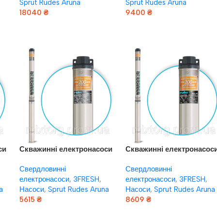
Sprut Rudes Aruna
Sprut Rudes Aruna
18040
₴
9400
₴
Додати В Кошик
Додати В Кошик
си
Скважинні електронасоси
Скважинні електронасос
ль
rudes 3FRESH 1200 (муфта,
rudes 3FRESH 1500 (кабел
Свердловинні
Свердловинні
кабель 2 м)
50 м + явровилка)
електронасоси
,
3FRESH
,
електронасоси
,
3FRESH
,
a
Насоси
,
Sprut Rudes Aruna
Насоси
,
Sprut Rudes Aruna
5615
₴
8609
₴
Додати В Кошик
Додати В Кошик