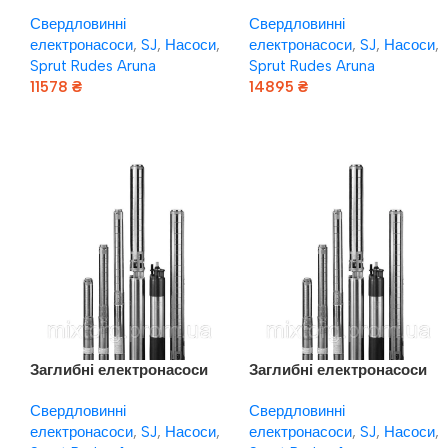
VARNA SJ5-12DWSF 4Y
VARNA SJ5-17DWSF 4Y
Свердловинні
Свердловинні
(220V)
(220V)
,
електронасоси
,
SJ
,
Насоси
,
електронасоси
,
SJ
,
Насоси
,
Sprut Rudes Aruna
Sprut Rudes Aruna
11578
₴
14895
₴
Додати В Кошик
Додати В Кошик
Заглибні електронасоси
Заглибні електронасоси
VARNA SJ8-10DWSF 4Y
VARNA SJ8-15DWSF 4Y
Свердловинні
Свердловинні
(220V)
(220V)
,
електронасоси
,
SJ
,
Насоси
,
електронасоси
,
SJ
,
Насоси
,