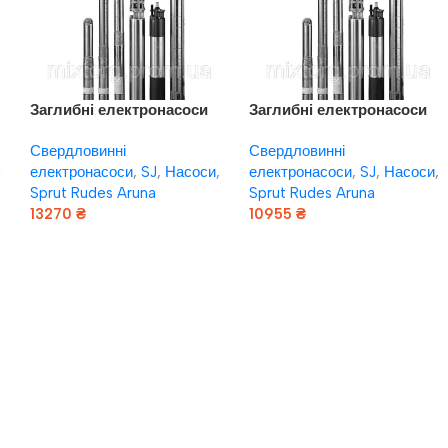
Заглибні електронасоси
Заглибні електронасоси
VARNA SJ12-5DWSF 4Y
VARNA SJ3-12DWSF 4Y
Свердловинні
Свердловинні
(220V)
(220V)
електронасоси
,
SJ
,
Насоси
,
електронасоси
,
SJ
,
Насоси
,
Sprut Rudes Aruna
Sprut Rudes Aruna
13270
₴
10955
₴
Додати В Кошик
Додати В Кошик
+