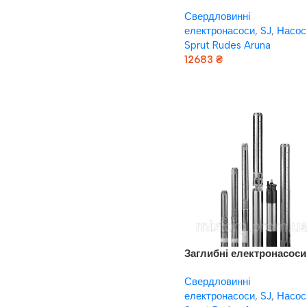
VARNA SJ3-18DWSF 4Y
Свердловинні
(220V)
електронасоси
,
SJ
,
Насос
Sprut Rudes Aruna
12683
₴
Додати В Кошик
Заглибні електронасоси
VARNA SJ5-21DWSF 4Y
Свердловинні
(220V)
електронасоси
,
SJ
,
Насос