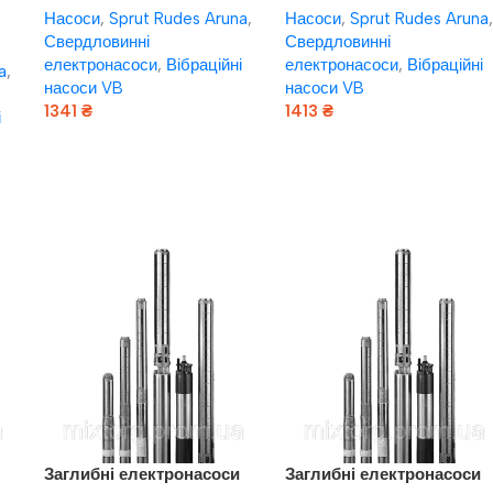
Насоси
,
Sprut Rudes Aruna
,
Насоси
,
Sprut Rudes Aruna
,
кабель 10м
кабель 20м
Свердловинні
Свердловинні
 +
електронасоси
,
Вібраційні
електронасоси
,
Вібраційні
a
,
насоси VB
насоси VB
1341
₴
1413
₴
і
Додати В Кошик
Додати В Кошик
Заглибні електронасоси
Заглибні електронасоси