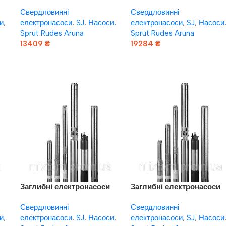
VARNA SJ3-22DWSF 4Y
VARNA SJ3-27DWSF 4Y
Свердловинні
Свердловинні
(220V)
(220V)
и
,
електронасоси
,
SJ
,
Насоси
,
електронасоси
,
SJ
,
Насоси
Sprut Rudes Aruna
Sprut Rudes Aruna
13409
₴
19284
₴
Додати В Кошик
Додати В Кошик
Заглибні електронасоси
Заглибні електронасоси
VARNA SJ5-25DWSF 4Y
VARNA SJ5-8DWSF 4Y
Свердловинні
Свердловинні
(220V)
(220V)
и
,
електронасоси
,
SJ
,
Насоси
,
електронасоси
,
SJ
,
Насоси