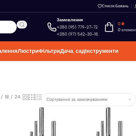
Список Бажань
Замовлення
0
₴
+380 (95) 779-27-72
0
елемен
+380 (97) 542-30-18
алення
Люстри
Фільтри
Дача, сад
Інструменти
18
24