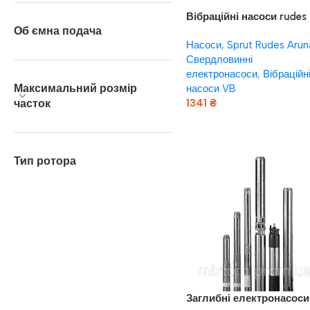
Вібраційні насоси rudes
Об ємна подача
Вібраційний насос VB50
Насоси
,
Sprut Rudes Arun
кабель 10м
Свердловинні
електронасоси
,
Вібраційн
Максимальний розмір
насоси VB
часток
1341
₴
Додати В Кошик
Тип ротора
Заглибні електронасоси