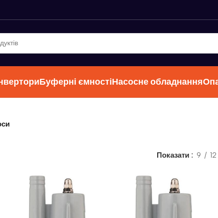
інвертори
Буферні ємності
Насосне обладнання
Оп
оси
Показати
9
12