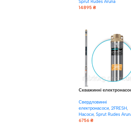
Sprut Rudes Aruna
14895
₴
Додати В Кошик
Скважинні електронасо
rudes 2FRESH 750 (кабе
Свердловинні
15 м +евровилка)
електронасоси
,
2FRESH
,
Насоси
,
Sprut Rudes Arun
6756
₴
Додати В Кошик