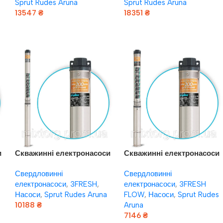
Sprut Rudes Aruna
Sprut Rudes Aruna
13547
₴
18351
₴
Додати В Кошик
Додати В Кошик
и
Скважинні електронасоси
Скважинні електронасоси
ь
rudes 3FRESH 2000
rudes 3FRESH FLOW 1200
Свердловинні
Свердловинні
(кабель 50 м + явровилка)
(кабель 40 м + явровилка)
електронасоси
,
3FRESH
,
електронасоси
,
3FRESH
Насоси
,
Sprut Rudes Aruna
FLOW
,
Насоси
,
Sprut Rudes
10188
₴
Aruna
7146
₴
Додати В Кошик