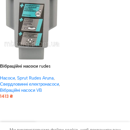
Вібраційні насоси rudes
Вібраційний насос VB60 +
Насоси
,
Sprut Rudes Aruna
,
кабель 20м
Свердловинні електронасоси
,
Вібраційні насоси VB
1413
₴
Додати В Кошик
Ми використовуємо файли cookie, щоб покращити ваш