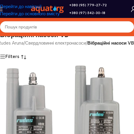
+380 (95) 779-27-72
Перейти до навігації
+380 (97) 542-30-18
Перейти до основного вмісту
Вібраційні насоси VB
Rudes Aruna
/
Свердловинні електронасоси
/
Вібраційні насоси VB
Filters