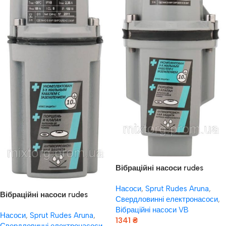
Вібраційні насоси rudes
Вібраційний насос VB60 +
Насоси
,
Sprut Rudes Aruna
,
кабель 10м
Вібраційні насоси rudes
Свердловинні електронасоси
,
Вібраційний насос VB50 +
Вібраційні насоси VB
Насоси
,
Sprut Rudes Aruna
,
кабель 10м
1341
₴
Свердловинні електронасоси
,