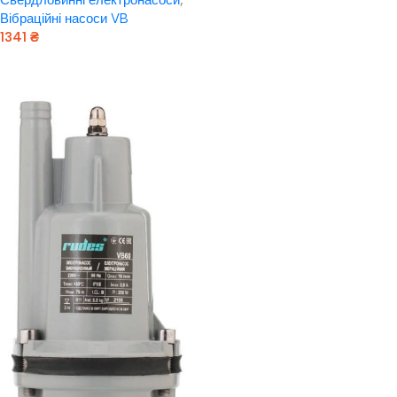
Додати В Кошик
Вібраційні насоси VB
1341
₴
Додати В Кошик