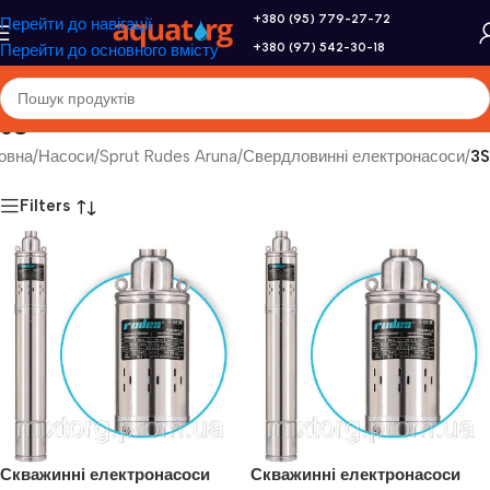
+380 (95) 779-27-72
Перейти до навігації
+380 (97) 542-30-18
Перейти до основного вмісту
3S
овна
/
Насоси
/
Sprut Rudes Aruna
/
Свердловинні електронасоси
/
3S
Filters
Скважинні електронасоси
Скважинні електронасоси