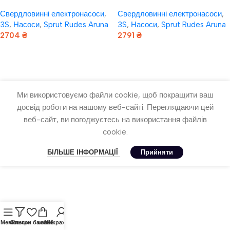
rudes 3S 0,8-30-0,37 (кабель
rudes 3S 0,8-40-0,5 (кабель
Свердловинні електронасоси
,
Свердловинні електронасоси
,
10 м + пульт застібка)
10 м + пульт захисту)
3S
,
Насоси
,
Sprut Rudes Aruna
3S
,
Насоси
,
Sprut Rudes Aruna
2704
₴
2791
₴
Додати В Кошик
Додати В Кошик
Ми використовуємо файли cookie, щоб покращити ваш
досвід роботи на нашому веб-сайті. Переглядаючи цей
веб-сайт, ви погоджуєтесь на використання файлів
cookie.
БІЛЬШЕ ІНФОРМАЦІЇ
Прийняти
Меню
Фільтри
Список бажань
кошик
Мій рахунок