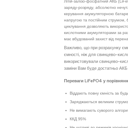
Літій-залізо-фосфатний АКБ (LiFe
заряду-розряду, абсолютно нечут
керування акумуляторною батареє
напругою та постійним струмом, б
циклування дозволяють використов
кислотними акумуляторами за ра
має вбудований захист від перена
Важливо, що при розрахунку ємн
ємності, ніж для свинцево-кис
використовували свинцево-кисл
заміни Вам буде достатньо АКБ
Переваги LiFePO4 у порівнянн
Віддають повну ємність за буд
Заряджаються великим струмом
Не вимагають суворого алгори
ККД 95%
Не чутливі до режимів хронічн