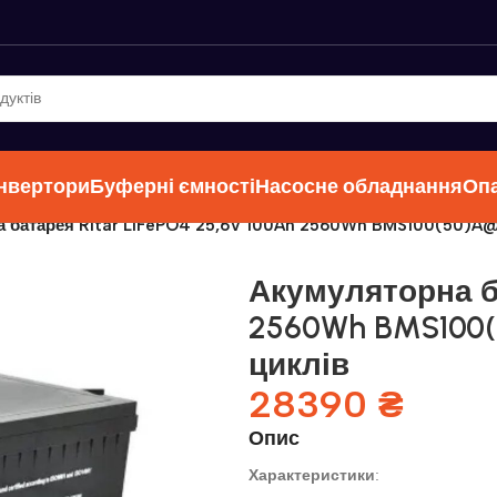
інвертори
Буферні ємності
Насосне обладнання
Оп
 батарея Ritar LiFePO4 25,6V 100Ah 2560Wh BMS100(50)A@8
Акумуляторна ба
2560Wh BMS100(5
циклів
28390
₴
Опис
Характеристики
: