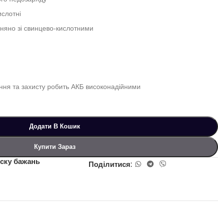
ислотні
івняно зі свинцево-кислотними
ня та захисту робить АКБ високонадійними
Додати В Кошик
Купити Зараз
ску бажань
Поділитися: