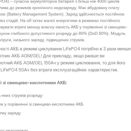
PO4) – сучасна акумуляторна батарея з більш ніж 4000 циклів
лива до режимів хронічного недозаряду. Має вбудовану плату
ю (Battery Management System). Заряд здійснюється постійною
ез стадій. На об`єктах малої енергетики в режимах постійного
увати втричі меншу власну ємність АКБ у порівнянні зі свинцево-
хунок глибокого допустимого розряду до 80% (DoD 80%). Модуль
пруги, низького заряду, підвищених струмів.
ості АКБ в режимі циклування LiFePO4 потрібно в 3 рази менше
лотних АКБ AGM/GEL! Для прикладу, якщо раніше ви
отний АКБ AGM/GEL 150Ач у режимі циклювання, то для його
 LiFePO4 50Ач без втрати експлуатаційних характеристик.
і зі свинцево-кислотними АКБ:
ь-яких струмів розряду
 у порівнянні зі свинцево-кислотними АКБ
тму заряду
ого недозаряду