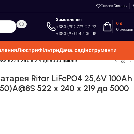
Список Бажань
Замовлення
0
₴
+380 (95) 779-27-72
0
елемен
+380 (97) 542-30-18
алення
Люстри
Фільтри
Дача, сад
Інструменти
S 522 x 240 x 219 до 5000 циклів
тарея Ritar LiFePO4 25,6V 100Ah
0)A@8S 522 x 240 x 219 до 5000