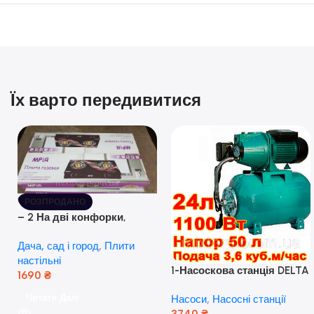
Їх варто передивитися
РОЗПРОДАНО
– 2 На дві конфорки,
скляна поверхня, з п’єзо-
Дача, сад і город
,
Плити
розпалюванням.
настільні
1-Насоскова станція DELTA
1690
₴
JET 100 A (a) (24 Літра, 1.1
Читати Далі
Насоси
,
Насосні станції
кВт) ( Польща)