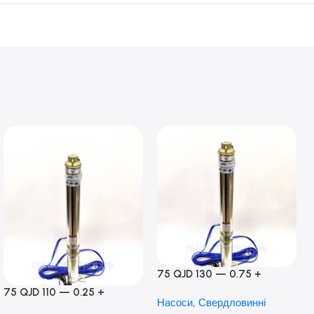
75 QJD 130 — 0.75 +
контроль боксу,Польща!
75 QJD 110 — 0.25 +
Насоси
,
Свердловинні
контроль бокс Польща!