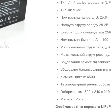
Тип: Літій-залізо-фосфатні (Li
Тип клем M8
Номінальна напруга, В: 25.6
Напруга струму заряду 29.2В
Енергія, що накопичується 25
Номінальна Ємність, А.ч: 100
Максимальний струм заряду А
Максимальний струм розряду, 
Вбудований захист від глибоко
Вбудоване балансування внутр
Кількість циклів: 4500
Температурний режим роботи ві
Габарити, мм: 522 х 240 х 219
Маса, кг: 25.5
Особливості та переваги LiFeP