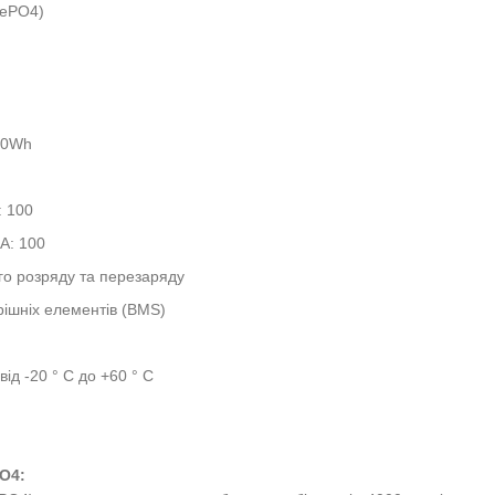
FePO4)
60Wh
: 100
А: 100
го розряду та перезаряду
ішніх елементів (BMS)
д -20 ° C до +60 ° C
O4: