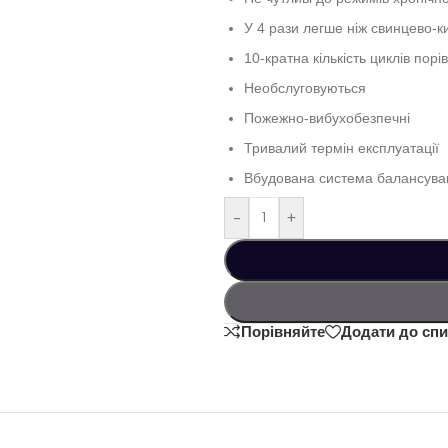
У 4 рази легше ніж свинцево-к
10-кратна кількість циклів пор
Необслуговуються
Пожежно-вибухобезпечні
Тривалий термін експлуатації
Вбудована система балансуван
-
+
Порівняйте
Додати до спи