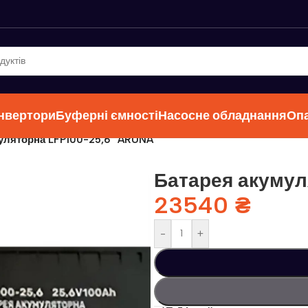
інвертори
Буферні ємності
Насосне обладнання
Оп
уляторна LFP100-25,6 ”ARUNA”
Батарея акумул
23540
₴
-
+