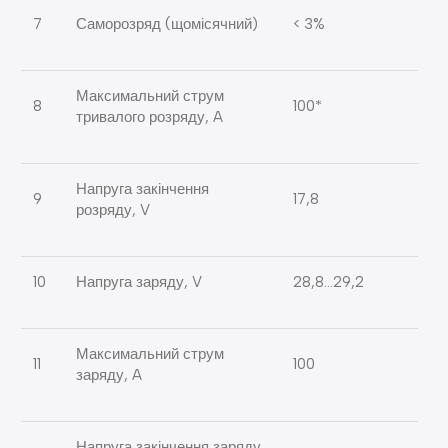
7
Саморозряд (щомісячний)
< 3%
Максимальний струм
8
100*
тривалого розряду, A
Напруга закінчення
9
17,8
розряду, V
10
Напруга заряду, V
28,8…29,2
Максимальний струм
11
100
заряду, A
Напруга закінчення заряду,