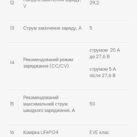
12
29,2
V
13
Струм закінчення заряду, A
5
струмом 20 А
до 27,6 В
Рекомендований режим
14
заряджання (CC/CV)
струмом 5 А
після 27,6 В
Рекомендований
15
максимальний струм
50
швидкого заряджання, А
16
Комірка LiFePO4
EVE клас