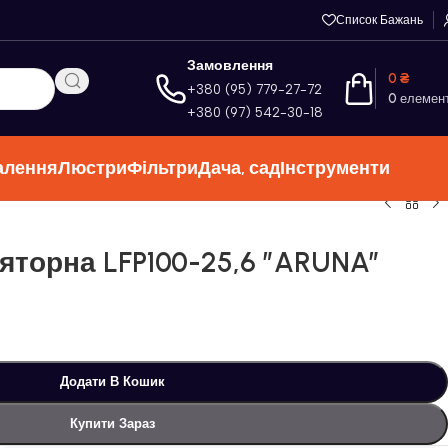
Список Бажань
Замовлення
0
₴
+380 (95) 779-27-72
0
елемен
+380 (97) 542-30-18
алення
Люстри
Фільтри
Дача, сад
Інструменти
яторна LFP100-25,6 ”ARUNA”
Додати В Кошик
Купити Зараз