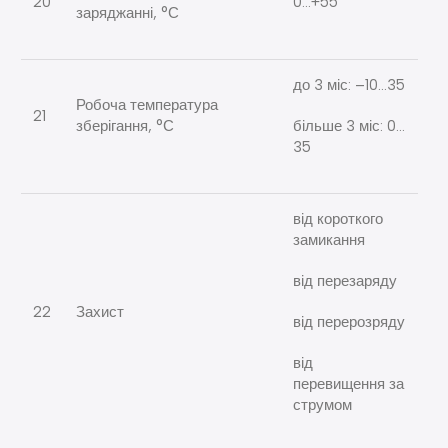
20
0…+55
заряджанні, °С
до 3 міс: –10…35
Робоча температура
21
зберігання, °С
більше 3 міс: 0…
35
від короткого
замикання
від перезаряду
22
Захист
від перерозряду
від
перевищення за
струмом