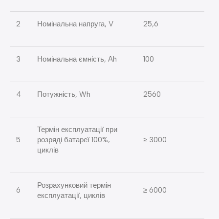
2
Номінальна напруга, V
25,6
3
Номінальна ємність, Ah
100
4
Потужність, Wh
2560
Термін експлуатації при
5
розряді батареї 100%,
≥ 3000
циклів
Розрахунковий термін
6
≥ 6000
експлуатації, циклів