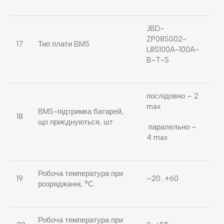
JBD-
ZP08S002-
17
Тип плати BMS
L8S100A-100A-
B-T-S
послідовно – 2
max
BMS-підтримка батарей,
18
що приєднуються, шт
паралельно –
4 max
Робоча температура при
19
–20…+60
розряджанні, °С
Робоча температура при