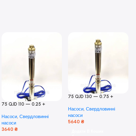
75 QJD 130 — 0.75 +
контроль боксу,Польща!
75 QJD 110 — 0.25 +
Насоси
,
Свердловинні
контроль бокс Польща!
насоси
Насоси
,
Свердловинні
Мідь!
5640
₴
насоси
3640
₴
Додати В Кошик