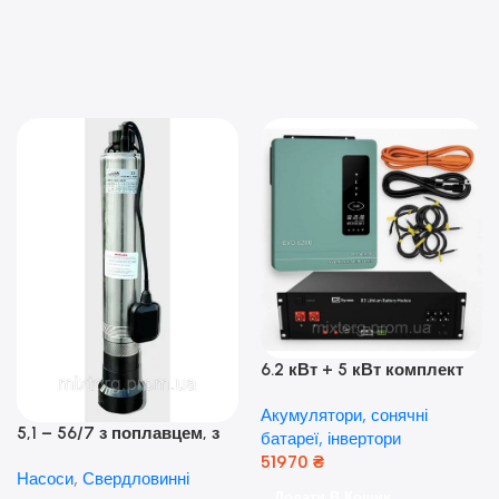
6.2 кВт + 5 кВт комплект
резервного живлення|
Акумулятори, сонячні
Гібридний інвертор Anern
5,1 – 56/7 з поплавцем, з
батареї, інвертори
та акумулятор Dyness, 50А
нижнім забором води
51970
₴
Насоси
,
Свердловинні
(оригінал Польща)
Додати В Кошик