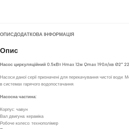
ОПИС
ДОДАТКОВА ІНФОРМАЦІЯ
Опис
Насос циркуляційний 0.5кВт Hmax 12м Qmax 190л/хв Ø2″ 2
Насоси даної серії призначені для перекачування чистої води. 
в системах гарячого водопостачання.
Насосна частина:
Корпус: чавун
Вал двигуна: кераміка
Робоче колесо: технополімер