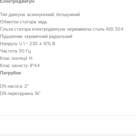
Електродвигун:
Тип двигуна: асинхронний, безшумний
Обмотки статора: мідь
Гільза статора електродвигуна: нержавіюча сталь AISI 304
Підшипник: керамічний радіальний
Напруга: U 1 ~ 230 ± 10% В
Частота: 50 Гц
Клас ізоляції: Н
Клас захисту: IP44
Патрубок:
DN насоса: 2″
DN перехідника: 1¼”