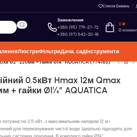
Список Бажань
Замовлення
0
₴
+380 (95) 779-27-72
0
елемен
+380 (97) 542-30-18
алення
Люстри
Фільтри
Дача, сад
Інструменти
л/хв Ø2″ 220мм + гайки Ø1¼” AQUATICA (774163)
ійний 0.5кВт Hmax 12м Qmax
мм + гайки Ø1¼” AQUATICA
потужністю 0.5 кВт, з максимальним напором 12 м і
ачений для перекачування чистої води. Ідеально підходить для
льних системах опалення. В комплекті гайки Ø1¼”.