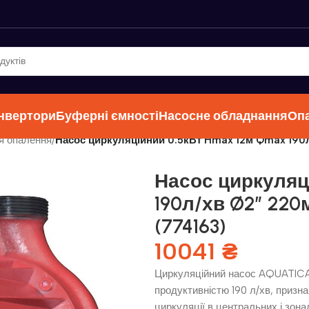
інвертори
Буферні ємності
Насосне обладнання
Оп
я опалення
/
Насос циркуляційний 0.5кВт Hmax 12м Qmax 190
Насос циркуляц
190л/хв Ø2″ 220
(774163)
10041
₴
Циркуляційний насос AQUATICA 
продуктивністю 190 л/хв, призн
циркуляції в центральних і зона