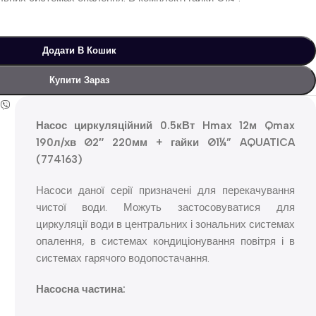
Додати В Кошик
Купити Зараз
Насос циркуляційний 0.5кВт Hmax 12м Qmax
190л/хв Ø2″ 220мм + гайки Ø1¼” AQUATICA
(774163)
Насоси даної серії призначені для перекачування
чистої води. Можуть застосовуватися для
циркуляції води в центральних і зональних системах
опалення, в системах кондиціонування повітря і в
системах гарячого водопостачання.
Насосна частина: