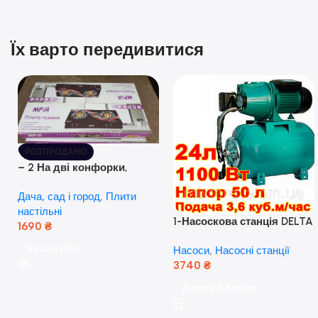
Їх варто передивитися
РОЗПРОДАНО
– 2 На дві конфорки,
скляна поверхня, з п’єзо-
Дача, сад і город
,
Плити
розпалюванням.
настільні
1-Насоскова станція DELTA
1690
₴
JET 100 A (a) (24 Літра, 1.1
Читати Далі
Насоси
,
Насосні станції
кВт) ( Польща)
3740
₴
Додати В Кошик