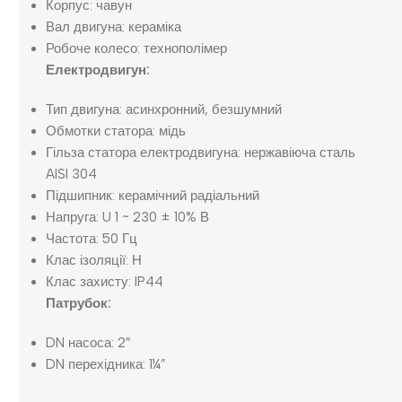
Корпус: чавун
Вал двигуна: кераміка
Робоче колесо: технополімер
Електродвигун:
Тип двигуна: асинхронний, безшумний
Обмотки статора: мідь
Гільза статора електродвигуна: нержавіюча сталь
AISI 304
Підшипник: керамічний радіальний
Напруга: U 1 ~ 230 ± 10% В
Частота: 50 Гц
Клас ізоляції: Н
Клас захисту: IP44
Патрубок:
DN насоса: 2″
DN перехідника: 1¼”