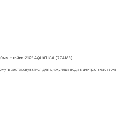
20мм + гайки Ø1¼” AQUATICA (774163)
Можуть застосовуватися для циркуляції води в центральних і зон