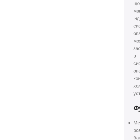
що
ма
ін
си
оп
мо
за
в
си
оп
ко
хо
ус
Ф
Ме
ро
ба