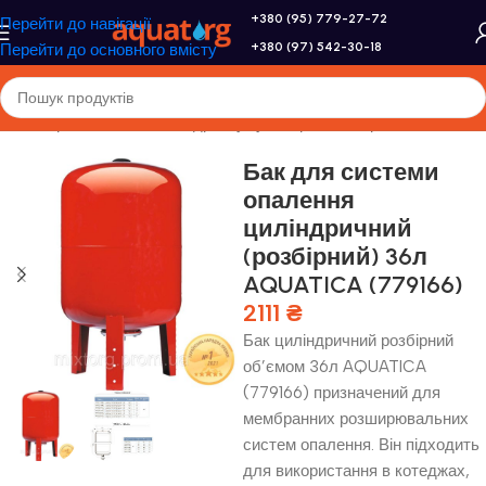
+380 (95) 779-27-72
Перейти до навігації
+380 (97) 542-30-18
Перейти до основного вмісту
я
/
Розширювальні бачки і гідроакумулятори
/
Розширювальні бачки
Бак для системи
опалення
циліндричний
(розбірний) 36л
AQUATICA (779166)
2111
₴
Бак циліндричний розбірний
об’ємом 36л AQUATICA
(779166) призначений для
мембранних розширювальних
систем опалення. Він підходить
для використання в котеджах,