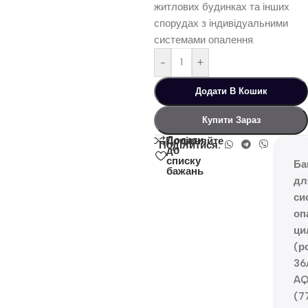
житлових будинках та інших
спорудах з індивідуальними
системами опалення.
-
+
Додати В Кошик
Купити Зараз
Додати
Порівняйте
Поділитися:
до
списку
Ба
бажань
дл
си
оп
ци
(р
36
AQ
(7