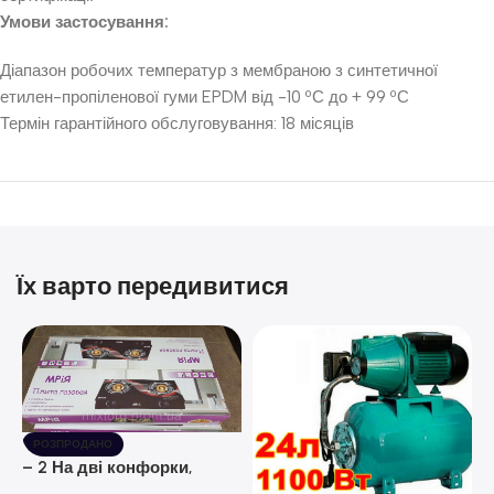
Умови застосування:
Діапазон робочих температур з мембраною з синтетичної
етилен-пропіленової гуми EPDM від -10 ºС до + 99 ºС
Термін гарантійного обслуговування: 18 місяців
Їх варто передивитися
РОЗПРОДАНО
– 2 На дві конфорки,
скляна поверхня, з п’єзо-