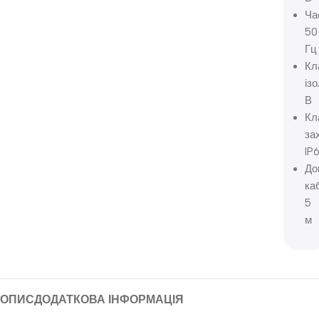
Ча
50
Гц
Кл
ізо
В
Кл
за
IP
До
ка
5
м
ОПИС
ДОДАТКОВА ІНФОРМАЦІЯ