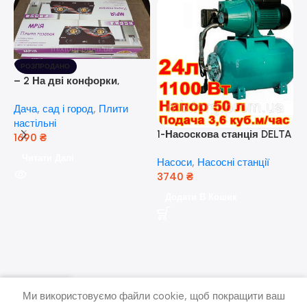
РОЗПРОДАНО
– 2 На дві конфорки,
скляна поверхня, з п’єзо-
Дача, сад і город
,
Плити
розпалюванням.
настільні
1-Насоскова станція DELTA
1690
₴
JET 100 A (a) (24 Літра, 1.1
Читати Далі
Насоси
,
Насосні станції
кВт) ( Польща)
3740
₴
5
Додати В Кошик
н
Н
(
н
Ми використовуємо файли cookie, щоб покращити ваш
писок бажань
Меню
кошик
Мій рахунок