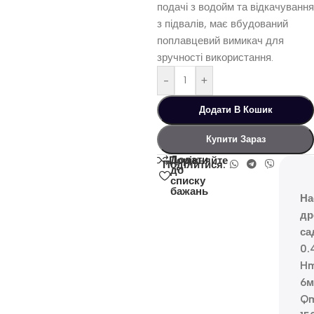
подачі з водойм та відкачування
з підвалів, має вбудований
поплавцевий вимикач для
зручності використання.
-
+
Додати В Кошик
Купити Зараз
Додати
Порівняйте
Поділитися:
до
списку
бажань
На
др
са
0.
H
6
Q