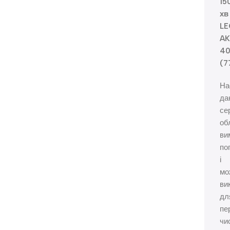
15
хв
LE
AK
40
(7
На
да
сер
об
ви
по
і
мо
ви
дл
пе
чи