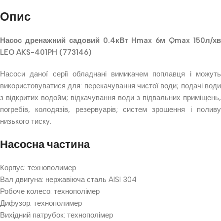
Опис
Насос дренажний садовий 0.4кВт Hmax 6м Qmax 150л/хв
LEO AKS-401PH (773146)
Насоси даної серії обладнані вимикачем поплавця і можуть
використовуватися для: перекачування чистої води; подачі води
з відкритих водойм; відкачування води з підвальних приміщень,
погребів, колодязів, резервуарів; систем зрошення і поливу
низького тиску.
Насосна частина
Корпус: технополимер
Вал двигуна: нержавіюча сталь AISI 304
Робоче колесо: технополімер
Дифузор: технополимер
Вихідний патрубок: технополімер