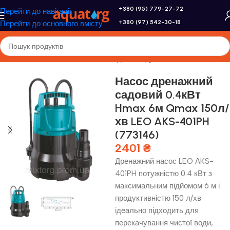
+380 (95) 779-27-72
Перейти до навігації
+380 (97) 542-30-18
Перейти до основного вмісту
Головна
/
Насоси та насосне обладнання
/
Дренажні насоси
Насос дренажний
садовий 0.4кВт
Hmax 6м Qmax 150л/
хв LEO AKS-401PH
(773146)
2401
₴
Дренажний насос LEO AKS-
401PH потужністю 0.4 кВт з
максимальним підйомом 6 м і
продуктивністю 150 л/хв
ідеально підходить для
перекачування чистої води,