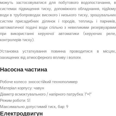
можуть застосовуватися для побутового водопостачання, в
системах підвищення тиску, допоміжного обладнання, підйому
води в трубопроводах високого і низького тиску, зрошувальних
систем присадибних ділянок і городів, теплиць і парників,
автоматичної подачі води спільно з невеликими резервуарами
при використанні керуючої автоматики (керуючих реле,
контролерів тиску).
Установка устаткування повинна проводитися в місцях,
захищених від атмосферного впливу і вологи.
Насосна частина
Робоче колесо: зносостійкий технополимер
Матеріал корпусу: чавун
Діаметр всмоктувального / напірного патрубка: 1″×1″
Режим роботи: S1
Максимально допустимий тиск, бар: 9
Електродвигун