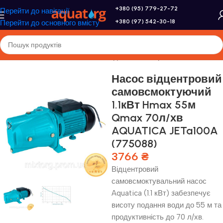
+380 (95) 779-27-72
Перейти до навігації
+380 (97) 542-30-18
Перейти до основного вмісту
Головна
/
Насоси та насосне обладнання
/
Поверхневі насоси
Насос відцентровий
самовсмоктуючий
1.1кВт Hmax 55м
Qmax 70л/хв
AQUATICA JETa100A
(775088)
3766
₴
Відцентровий
самовсмоктувальний насос
Aquatica (1.1 кВт) забезпечує
висоту подання води до 55 м та
продуктивність до 70 л/хв.