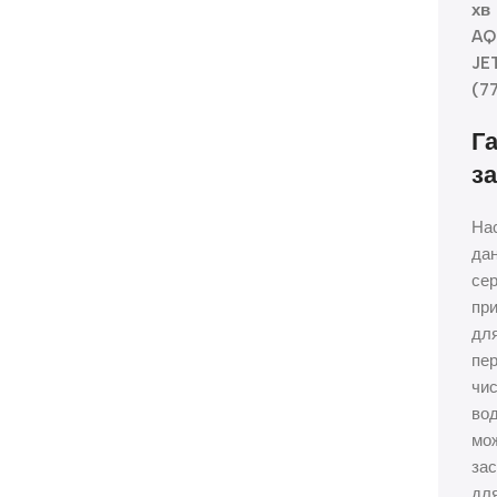
хв
AQ
JE
(7
Г
з
На
дан
сер
при
дл
пе
чис
вод
мо
за
дл