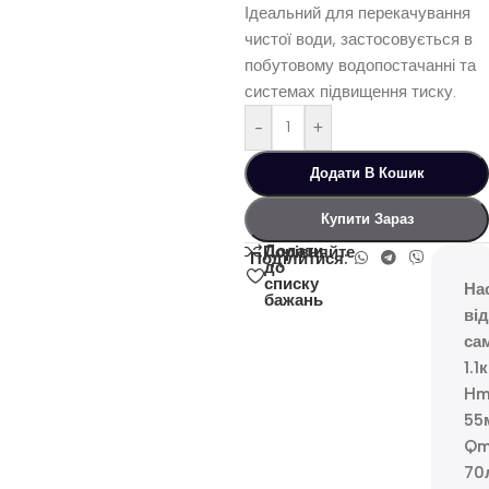
Ідеальний для перекачування
чистої води, застосовується в
побутовому водопостачанні та
системах підвищення тиску.
-
+
Додати В Кошик
Купити Зараз
Додати
Порівняйте
Поділитися:
до
списку
На
бажань
ві
са
1.1
Hm
55
Qm
70