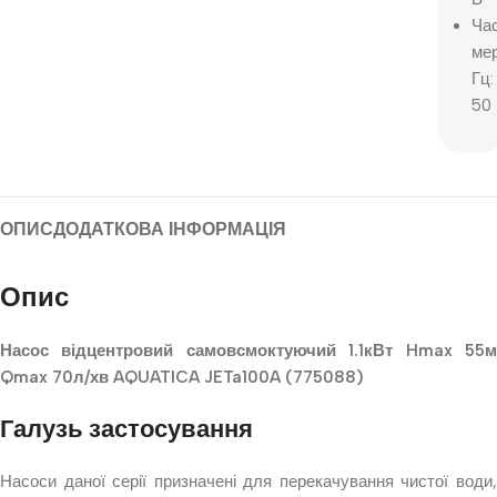
Ча
мер
Гц:
50
ОПИС
ДОДАТКОВА ІНФОРМАЦІЯ
Опис
Насос відцентровий самовсмоктуючий 1.1кВт Hmax 55м
Qmax 70л/хв AQUATICA JETa100A (775088)
Галузь застосування
Насоси даної серії призначені для перекачування чистої води,