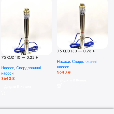
75 QJD 130 — 0.75 +
контроль боксу,Польща!
75 QJD 110 — 0.25 +
Насоси
,
Свердловинні
контроль бокс Польща!
насоси
Насоси
,
Свердловинні
Мідь!
5640
₴
насоси
3640
₴
Додати В Кошик
Додати В Кошик