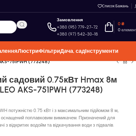
Список Бажань
Замовлення
0
₴
+380 (95) 779-27-72
0
елемен
+380 (97) 542-30-18
алення
Люстри
Фільтри
Дача, сад
Інструменти
 AKS-751PWH (773248)
й садовий 0.75кВт Hmax 8м
LEO AKS-751PWH (773248)
H потужністю 0.75 кВт і з максимальним підйомом 8 м,
, оснащений поплавковим вимикачем. Призначений для
чі з відкритих водойм та відкачування води з підвалів.