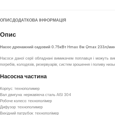
ОПИС
ДОДАТКОВА ІНФОРМАЦІЯ
Опис
Насос дренажний садовий 0.75кВт Hmax 8м Qmax 233л/ми
Насоси даної серії обладнані вимикачем поплавця і можуть вик
погребів, колодязів, резервуарів; систем зрошення і поливу низьк
Насосна частина
Корпус: технополимер
Вал двигуна: нержавіюча сталь AISI 304
Робоче колесо: технополімер
Дифузор: технополимер
Вихідний патрубок: технополімер