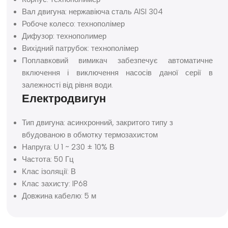
Вал двигуна: нержавіюча сталь AISI 304
Робоче колесо: технополімер
Дифузор: технополимер
Вихідний патрубок: технополімер
Поплавковий вимикач забезпечує автоматичне
включення і виключення насосів даної серії в
залежності від рівня води.
Електродвигун
Тип двигуна: асинхронний, закритого типу з
вбудованою в обмотку термозахистом
Напруга: U 1 ~ 230 ± 10% В
Частота: 50 Гц
Клас ізоляції: В
Клас захисту: IP68
Довжина кабелю: 5 м