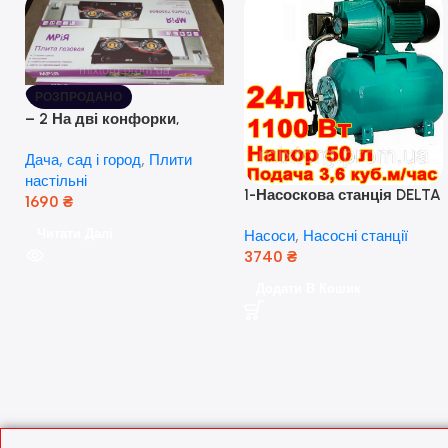
РОЗПРОДАНО
– 2 На дві конфорки,
скляна поверхня, з п’єзо-
Дача, сад і город
,
Плити
розпалюванням.
настільні
1-Насоскова станція DELTA
1690
₴
JET 100 A (a) (24 Літра, 1.1
Читати Далі
Насоси
,
Насосні станції
кВт) ( Польща)
3740
₴
Додати В Кошик