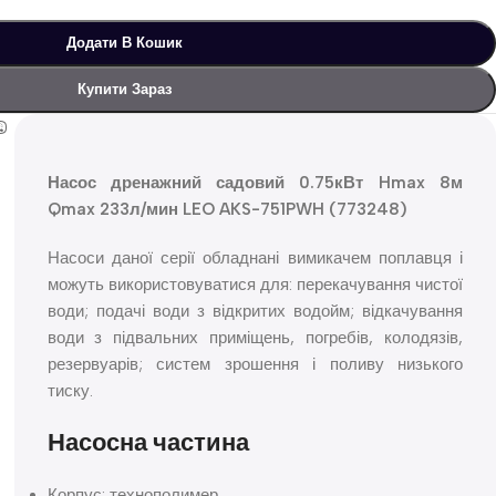
Додати В Кошик
Купити Зараз
Насос дренажний садовий 0.75кВт Hmax 8м
Qmax 233л/мин LEO AKS-751PWH (773248)
Насоси даної серії обладнані вимикачем поплавця і
можуть використовуватися для: перекачування чистої
води; подачі води з відкритих водойм; відкачування
води з підвальних приміщень, погребів, колодязів,
резервуарів; систем зрошення і поливу низького
тиску.
Насосна частина
Корпус: технополимер