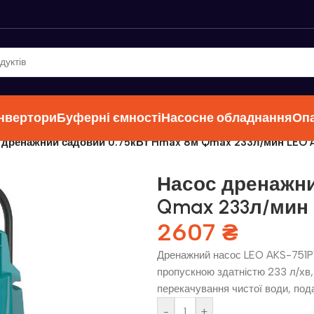
інвертори
Буферні ємності
Насосне обладнання
Оп
 дренажний садовий 0.75кВт Hmax 8м Qmax 233л/мин LEO
Насос дренажни
Qmax 233л/мин 
2607
₴
Дренажний насос LEO AKS-751PW
пропускною здатністю 233 л/хв
перекачування чистої води, пода
-
+