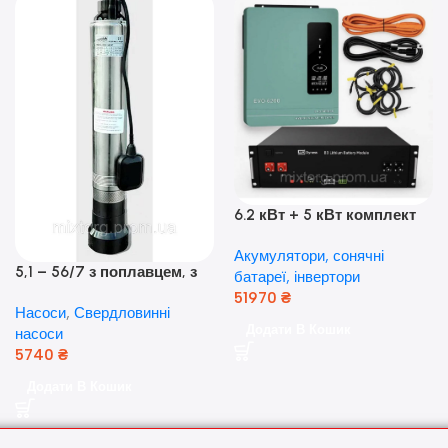
6.2 кВт + 5 кВт комплект
резервного живлення|
Акумулятори, сонячні
Гібридний інвертор Anern
5,1 – 56/7 з поплавцем, з
батареї, інвертори
та акумулятор Dyness, 50А
нижнім забором води
51970
₴
Насоси
,
Свердловинні
(оригінал Польща)
Додати В Кошик
насоси
5740
₴
Додати В Кошик