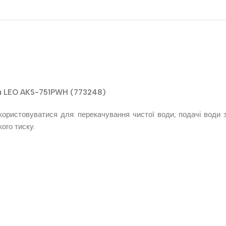
н LEO AKS-751PWH (773248)
ористовуватися для: перекачування чистої води; подачі води з
ого тиску.