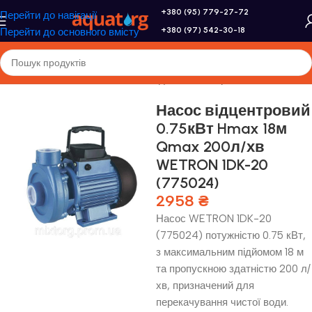
+380 (95) 779-27-72
Перейти до навігації
+380 (97) 542-30-18
Перейти до основного вмісту
Головна
/
Насоси та насосне обладнання
/
Поверхневі насоси
Насос відцентровий
0.75кВт Hmax 18м
Qmax 200л/хв
WETRON 1DK-20
(775024)
2958
₴
Насос WETRON 1DK-20
(775024) потужністю 0.75 кВт,
з максимальним підйомом 18 м
та пропускною здатністю 200 л/
хв, призначений для
перекачування чистої води.