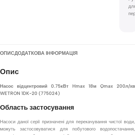
дл
пе
ОПИС
ДОДАТКОВА ІНФОРМАЦІЯ
Опис
Насос відцентровий 0.75кВт Hmax 18м Qmax 200л/хв
WETRON 1DK-20 (775024)
Область застосування
Насоси даної серії призначені для перекачування чистої води,
можуть застосовуватися для побутового водопостачання,