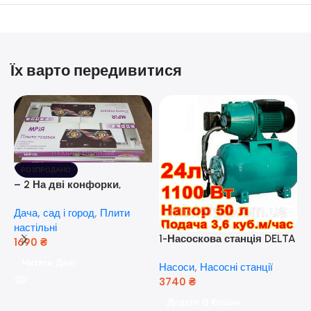
Їх варто передивитися
РОЗПРОДАНО
– 2 На дві конфорки,
скляна поверхня, з п’єзо-
Дача, сад і город
,
Плити
розпалюванням.
настільні
1-Насоскова станція DELTA
1690
₴
JET 100 A (a) (24 Літра, 1.1
Читати Далі
Насоси
,
Насосні станції
кВт) ( Польща)
3740
₴
5
Додати В Кошик
н