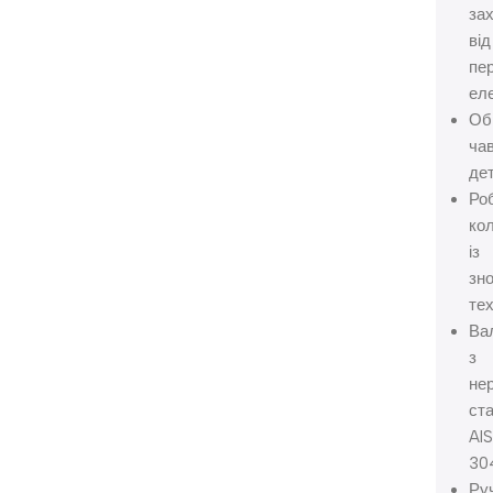
за
від
пер
ел
Об
ча
де
Ро
ко
із
зно
те
Ва
з
не
ста
AIS
30
Ру