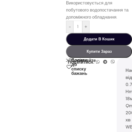
Використовується для
побутового водопостачання та
допоміжного обладнання.
-
+
Додати В Кошик
Купити Зараз
Додати
Порівняйте
Поділитися:
до
списку
На
бажань
ві
0.
Hm
18
Qm
20
хв
WE