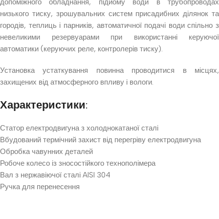
допоміжного обладнання, підйому води в трубопроводах
низького тиску, зрошувальних систем присадибних ділянок та
городів, теплиць і парників, автоматичної подачі води спільно з
невеликими резервуарами при використанні керуючої
автоматики (керуючих реле, контролерів тиску).
Установка устаткування повинна проводитися в місцях,
захищених від атмосферного впливу і вологи.
Характеристики:
Статор електродвигуна з холоднокатаної сталі
Вбудований термічний захист від перегріву електродвигуна
Обробка чавунних деталей
Робоче колесо із зносостійкого технополімера
Вал з нержавіючої сталі AISI 304
Ручка для перенесення