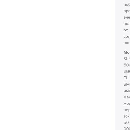
не
пр
эне
по
от
со
па
Мо
SU
50
SG
EU
BM
им
ма
мо
пе
ток
50
00