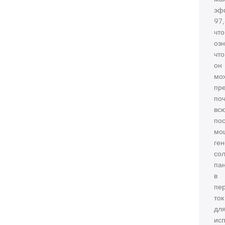
эф
97
что
озн
что
он
мо
пр
по
вс
по
мо
ге
со
па
в
пе
ток
дл
ис