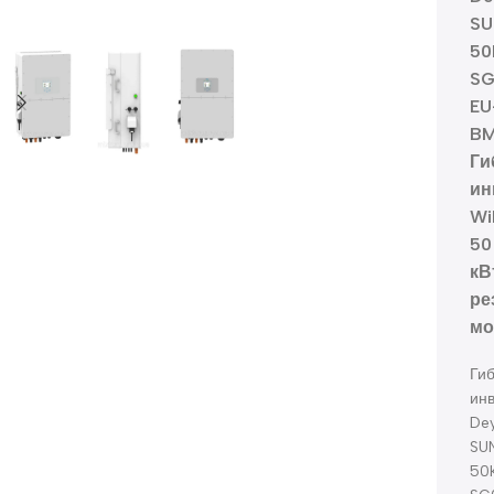
SU
50
SG
EU
B
Ги
ин
Wi
50
кВ
ре
мо
Ги
ин
De
SU
50