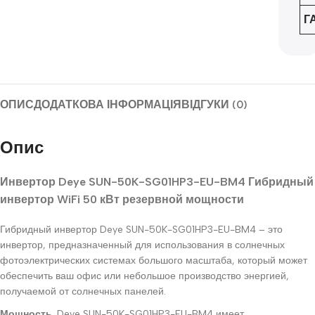
Г
ОПИС
ДОДАТКОВА ІНФОРМАЦІЯ
ВІДГУКИ (0)
Опис
Инвертор Deye SUN-50K-SG01HP3-EU-BM4 Гибридный
инвертор WiFi 50 кВт резервной мощности
Гибридный инвертор Deye SUN-50K-SG01HP3-EU-BM4 – это
инвертор, предназначенный для использования в солнечных
фотоэлектрических системах большого масштаба, который может
обеспечить ваш офис или небольшое производство энергией,
получаемой от солнечных панелей.
Мощность.
Deye SUN-50K-SG01HP3-EU-BM4 имеет