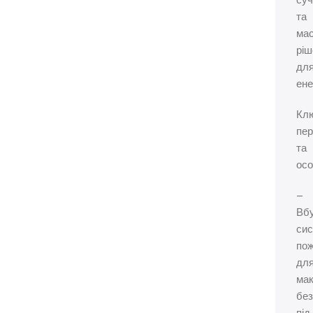
су
та
ма
ріш
дл
ене
Кл
пер
та
осо
–
Вб
си
пож
дл
ма
без