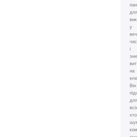
па
дл
вик
у
веч
ча
і
зн
вит
на
еле
Він
під
дл
всі
хто
шу
ком