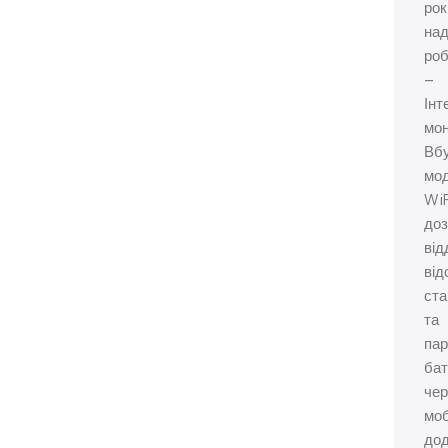
рок
над
роб
–
Інт
мон
Вб
мо
WiF
до
від
від
ста
та
па
бат
чер
моб
дод