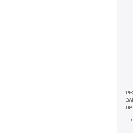
Р
ЗА
ПР