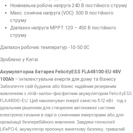
Номінальна робоча напруга 240 В постійного струму
Макс. сонячна напруга (VOC): 500 В постійного
струму
Діапазон напруги МРРТ 120 – 450 В постійного
струму
Діапазон робочих температур -10-50 0С
Зроблено у Китаї
Акумуляторна батарея FelicityESS FLA48100-EU 48V
100Ah
– інтелектуальна енергія для дому та бізнесу
Забезпечте свій будинок або бізнес надійним резервним
живленням з літій-залізо-фосфатним акумулятором FelicityESS
FLA48100-EU. Цей накопичувач енергії ємністю 5.12 кВт · год є
ідеальним рішенням для створення автономної системи
електропостачання в парі із сонячними інверторами або для
організації безперебійного живлення. Завдяки технології
LiFePO4, акумулятор пропонує виняткову безпеку, тривалий