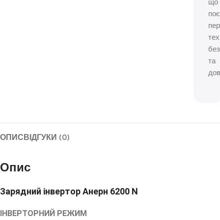
що
по
пер
тех
без
та
дов
ОПИС
ВІДГУКИ (0)
Опис
Зарядний інвертор Анерн 6200 N
ІНВЕРТОРНИЙ РЕЖИМ