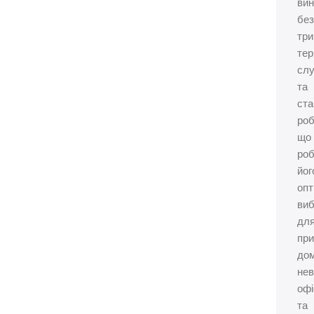
вин
без
тр
тер
сл
та
ста
роб
що
ро
йог
оп
ви
дл
при
дом
не
офі
та