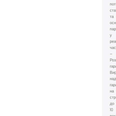
пот
ста
та
ос
пар
у
ре
час
–
Ро
гар
Ви
на
гар
на
стр
до
10