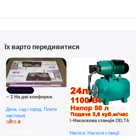
Їх варто передивитися
РОЗПРОДАНО
– 2 На дві конфорки,
скляна поверхня, з п’єзо-
Дача, сад і город
,
Плити
розпалюванням.
настільні
1-Насоскова станція DELTA
1690
₴
JET 100 A (a) (24 Літра, 1.1
Читати Далі
Насоси
,
Насосні станції
кВт) ( Польща)