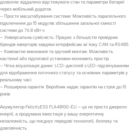
дозволяє віддалено відстежувати стан та параметри батареї
через мобільний додаток.
– Просте масштабування системи: Можливість паралельного
підключення до 15 модулів збільшення загальної ємності
системи до 76.8 кВт·ч.
– Універсальна сумісність: Працює з більшістю провідних
брендів інверторів завдяки інтерфейсам зв`язку CAN та RS485.
– Компактне виконання та зручний монтаж: Можливість
настінної або підлогової установки економить простір.
– Чітка візуалізація даних: LCD-дисплей з LED-підсвічуванням
для відображення поточного статусу та основних параметрів у
реальному часі.
– Розширена гарантія: Виробник надає гарантію на строк до 10
років.
Акумулятор FelicityESS FLA48100-EU – це не просто джерело
енергії, а продумана інвестиція у вашу енергетичну
незалежність, що поєднує передові технології, безпеку та
довговічність.