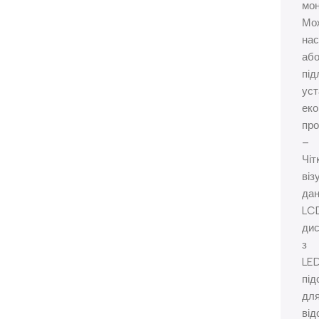
мон
Мо
нас
аб
під
уст
ек
про
–
Чіт
віз
дан
LC
ди
з
LE
під
дл
від