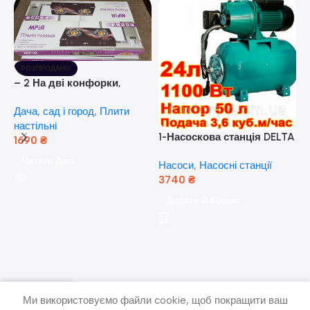
РОЗПРОДАНО
– 2 На дві конфорки,
скляна поверхня, з п’єзо-
Дача, сад і город
,
Плити
розпалюванням.
настільні
1-Насоскова станція DELTA
1690
₴
JET 100 A (a) (24 Літра, 1.1
Читати Далі
Насоси
,
Насосні станції
кВт) ( Польща)
3740
₴
5
Додати В Кошик
н
Н
(
н
Ми використовуємо файли cookie, щоб покращити ваш
писок бажань
Меню
кошик
Мій рахунок