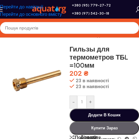
+380 (95) 779-27-72
Перейти до навігації
+380 (97) 542-30-18
Перейти до основного вмісту
Головна
/
Altek
/
Геліосистеми
/
Запасні частини для геліосистем
Гильзы для
термометров ТБL
=100мм
202
₴
23 в наявності
23 в наявності
-
+
Додати В Кошик
Купити Зараз
Додати
Порівняйте