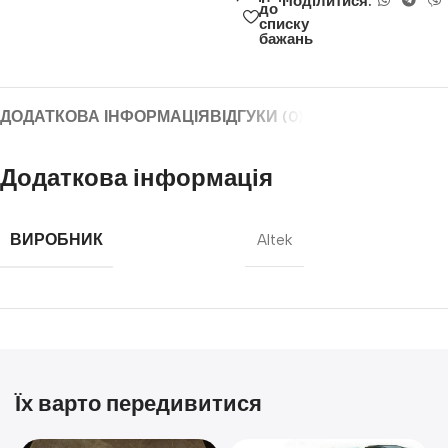
Поділитися:
до
списку
бажань
ДОДАТКОВА ІНФОРМАЦІЯ
ВІДГУКИ (0)
Додаткова інформація
ВИРОБНИК
Altek
Їх варто передивитися