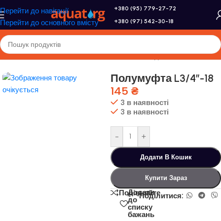
+380 (95) 779-27-72
Перейти до навігації
+380 (97) 542-30-18
Перейти до основного вмісту
Головна
/
Altek
/
Геліосистеми
/
Запасні частини для геліосистем
Полумуфта L3/4″-18
145
₴
3 в наявності
3 в наявності
-
+
Додати В Кошик
Купити Зараз
Додати
Порівняйте
Поділитися:
до
списку
бажань