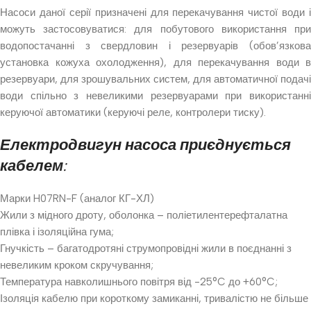
Насоси даної серії призначені для перекачування чистої води і
можуть застосовуватися: для побутового використання при
водопостачанні з свердловин і резервуарів (обов’язкова
установка кожуха охолодження), для перекачування води в
резервуари, для зрошувальних систем, для автоматичної подачі
води спільно з невеликими резервуарами при використанні
керуючої автоматики (керуючі реле, контролери тиску).
Електродвигун насоса приєднується
кабелем:
Марки H07RN-F (аналог КГ-ХЛ)
Жили з мідного дроту, оболонка – поліетилентерефталатна
плівка і ізоляційна гума;
Гнучкість – багатодротяні струмопровідні жили в поєднанні з
невеликим кроком скручування;
Температура навколишнього повітря від -25°C до +60°C;
Ізоляція кабелю при короткому замиканні, тривалістю не більше