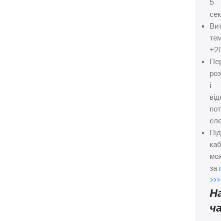
5
сек
Ви
те
+2
Пе
ро
і
від
пот
еле
Під
ка
мо
за
>>>
Н
ч