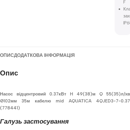
F
Кл
зах
IP6
ОПИС
ДОДАТКОВА ІНФОРМАЦІЯ
Опис
Насос відцентровий 0.37кВт H 49(38)м Q 55(35)л/хв
Ø102мм 35м кабелю mid AQUATICA 4QJED3-7-0.37
(778441)
Галузь застосування