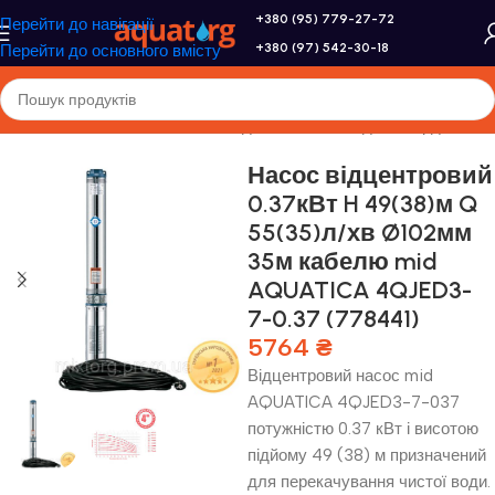
+380 (95) 779-27-72
Перейти до навігації
+380 (97) 542-30-18
Перейти до основного вмісту
оловна
/
Насоси та насосне обладнання
/
Насоси для свердловини
Насос відцентровий
0.37кВт H 49(38)м Q
55(35)л/хв Ø102мм
35м кабелю mid
AQUATICA 4QJED3-
7-0.37 (778441)
5764
₴
Відцентровий насос mid
AQUATICA 4QJED3-7-037
потужністю 0.37 кВт і висотою
підйому 49 (38) м призначений
для перекачування чистої води.