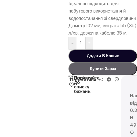
Ідеально підходить для
побутового використання й
водопостачання зі свердловини.
Діаметр 102 мм, витрата 55 (35)
л/хв, довжина кабелю 35 м.
-
+
Додати В Кошик
Купити Зараз
Додати
Порівняйте
Поділитися:
до
списку
бажань
На
ві
0.
H
49
Q