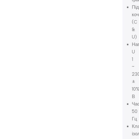
Пі
ко
(C
&
U)
Нап
U
1
~
23
±
10
В
Час
50
Гц
Кл
ізо