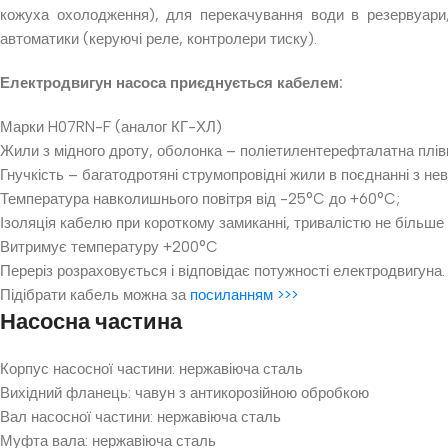
кожуха охолодження), для перекачування води в резервуари,
автоматики (керуючі реле, контролери тиску).
Електродвигун насоса приєднується кабелем:
Марки H07RN-F (аналог КГ-ХЛ)
Жили з мідного дроту, оболонка – поліетилентерефталатна плівка
Гнучкість – багатодротяні струмопровідні жили в поєднанні з н
Температура навколишнього повітря від -25°C до +60°C;
Ізоляція кабелю при короткому замиканні, тривалістю не більше 
Витримує температуру +200°C
Переріз розраховується і відповідає потужності електродвигуна.
Підібрати кабель можна за
посиланням >>>
Насосна частина
Корпус насосної частини: нержавіюча сталь
Вихідний фланець: чавун з антикорозійною обробкою
Вал насосної частини: нержавіюча сталь
Муфта вала: нержавіюча сталь