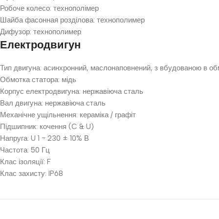
Робоче колесо: технополімер
Шайба фасонная розділова: технополимер
Дифузор: технополимер
Електродвигун
Тип двигуна: асинхронний, маслонаповнений, з вбудованою в о
Обмотка статора: мідь
Корпус електродвигуна: нержавіюча сталь
Вал двигуна: нержавіюча сталь
Механічне ущільнення: кераміка / графіт
Підшипник: кочення (C & U)
Напруга: U 1 ~ 230 ± 10% В
Частота: 50 Гц
Клас ізоляції: F
Клас захисту: IP68