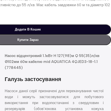
ктивністю до 55 л/хв. Має кабель завдовжки 60 м та діаметр 102
Додати В Кошик
Купити Зараз
Насос відцентровий 1.1кВт H 127(98)м Q 55(35)л/хв
Ø102мм 60м кабелю mid AQUATICA 4QJED3-18-1.1
(778445)
Галузь застосування
Насоси даної серії призначені для перекачування чистої
води і можуть застосовуватися: для побутового
використання при водопостачанні з свердловин і
резервуарів (обов’язкова установка кожуха