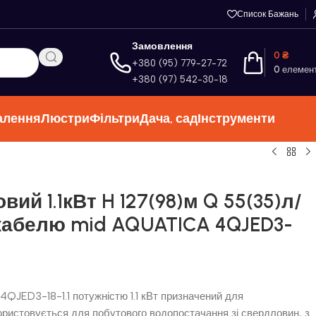
Список Бажань
Замовлення
0
₴
+380 (95) 779-27-72
0
елемен
+380 (97) 542-30-18
алення
Люстри
Фільтри
Дача, сад
Інструменти
ий 1.1кВт H 127(98)м Q 55(35)л/
кабелю mid AQUATICA 4QJED3-
QJED3-18-1.1 потужністю 1.1 кВт призначений для
ористовується для побутового водопостачання зі свердловин, з