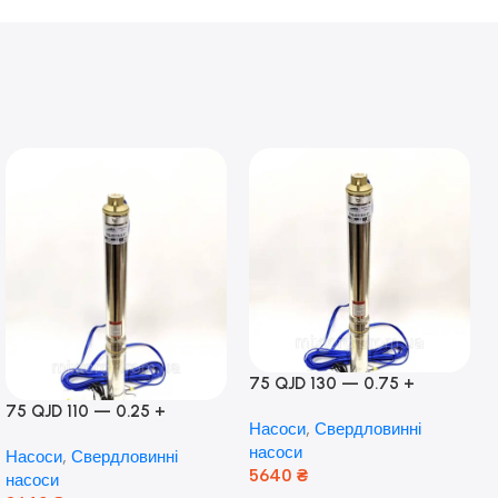
75 QJD 130 — 0.75 +
контроль боксу,Польща!
75 QJD 110 — 0.25 +
Насоси
,
Свердловинні
контроль бокс Польща!
насоси
Насоси
,
Свердловинні
Мідь!
5640
₴
насоси