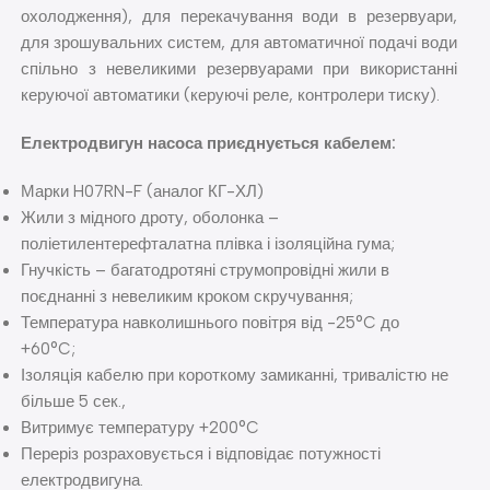
охолодження), для перекачування води в резервуари,
для зрошувальних систем, для автоматичної подачі води
спільно з невеликими резервуарами при використанні
керуючої автоматики (керуючі реле, контролери тиску).
Електродвигун насоса приєднується кабелем:
Марки H07RN-F (аналог КГ-ХЛ)
Жили з мідного дроту, оболонка –
поліетилентерефталатна плівка і ізоляційна гума;
Гнучкість – багатодротяні струмопровідні жили в
поєднанні з невеликим кроком скручування;
Температура навколишнього повітря від -25°C до
+60°C;
Ізоляція кабелю при короткому замиканні, тривалістю не
більше 5 сек.,
Витримує температуру +200°C
Переріз розраховується і відповідає потужності
електродвигуна.