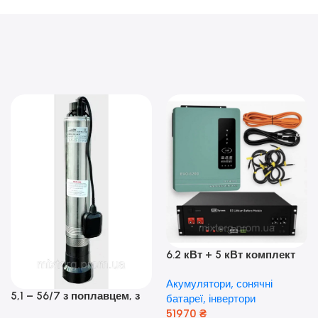
6.2 кВт + 5 кВт комплект
резервного живлення|
Акумулятори, сонячні
Гібридний інвертор Anern
5,1 – 56/7 з поплавцем, з
батареї, інвертори
та акумулятор Dyness, 50А
нижнім забором води
51970
₴