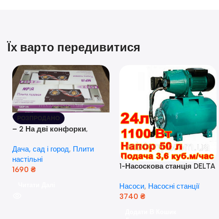
Їх варто передивитися
РОЗПРОДАНО
– 2 На дві конфорки,
скляна поверхня, з п’єзо-
Дача, сад і город
,
Плити
розпалюванням.
настільні
1-Насоскова станція DELTA
1690
₴
JET 100 A (a) (24 Літра, 1.1
Читати Далі
Насоси
,
Насосні станції
кВт) ( Польща)
3740
₴
Додати В Кошик