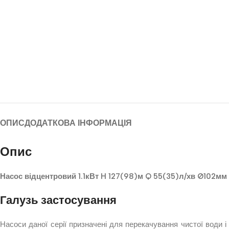
ОПИС
ДОДАТКОВА ІНФОРМАЦІЯ
Опис
Насос відцентровий 1.1кВт H 127(98)м Q 55(35)л/хв Ø102м
Галузь застосування
Насоси даної серії призначені для перекачування чистої води 