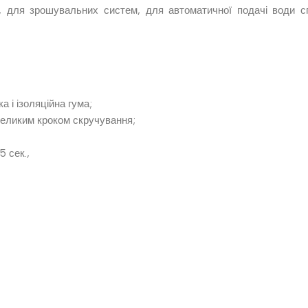
 для зрошувальних систем, для автоматичної подачі води сп
 і ізоляційна гума;
евеликим кроком скручування;
5 сек.,