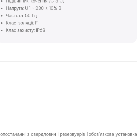
Підшипник: кочення (C & U)
Напруга: U 1 ~ 230 ± 10% В
Частота: 50 Гц
Клас ізоляції: F
Клас захисту: IP68
опостачанні з свердловин і резервуарів (обов’язкова установка