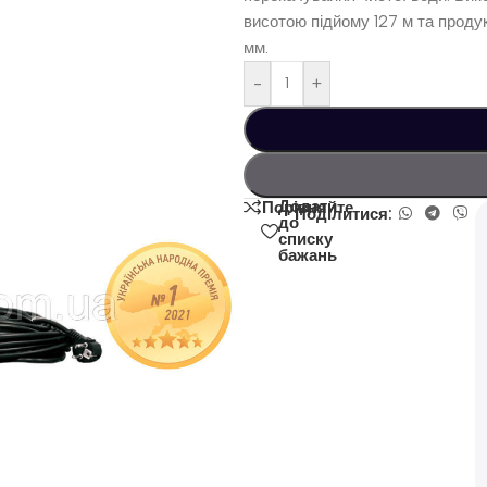
висотою підйому 127 м та проду
мм.
-
+
Додати
Порівняйте
Поділитися:
до
списку
бажань