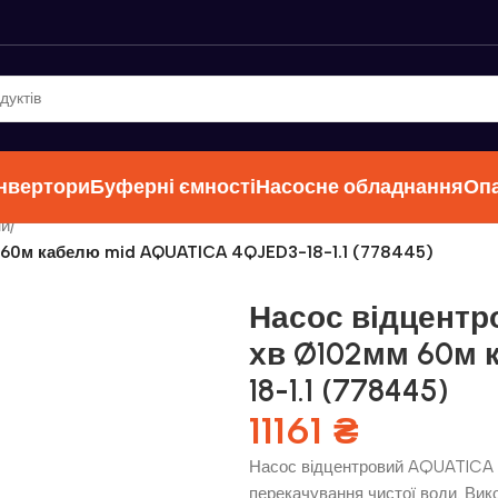
інвертори
Буферні ємності
Насосне обладнання
Оп
ни
/
м 60м кабелю mid AQUATICA 4QJED3-18-1.1 (778445)
Насос відцентров
хв Ø102мм 60м 
18-1.1 (778445)
11161
₴
Насос відцентровий AQUATICA 4
перекачування чистої води. Вик