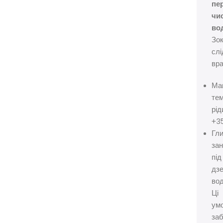
пе
чи
во
Зо
слі
вра
Ма
те
рід
+3
Гл
за
під
дз
вод
Ці
ум
за