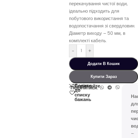
перекачування чистої води,
ідеально підходить для
побутового використання та
водопостачання зі свердловин.
Діаметр виходу – 50 мм, в
комплекті кабель.
-
+
Додати В Кошик
Купити Зараз
Додати
Порівняйте
Поділитися:
до
списку
На
бажань
дл
пе
чи
во
–