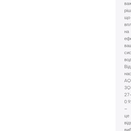
ва
ріш
що
вп
на
еф
ва
си
во
Ві
на
AQ
3Q
27
0.
–
це
від
виб