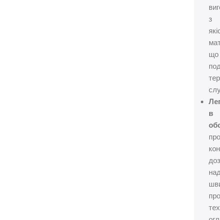
ви
з
які
мат
що
по
тер
сл
Ле
в
об
пр
кон
до
на
шв
пр
тех
огл