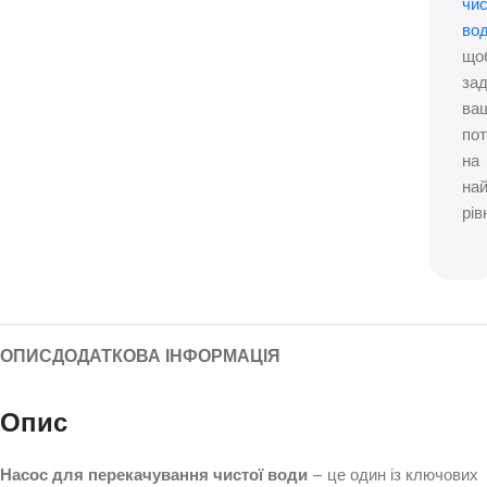
чис
во
що
за
ва
по
на
на
рівн
ОПИС
ДОДАТКОВА ІНФОРМАЦІЯ
Опис
Насос для перекачування чистої води
– це один із ключових