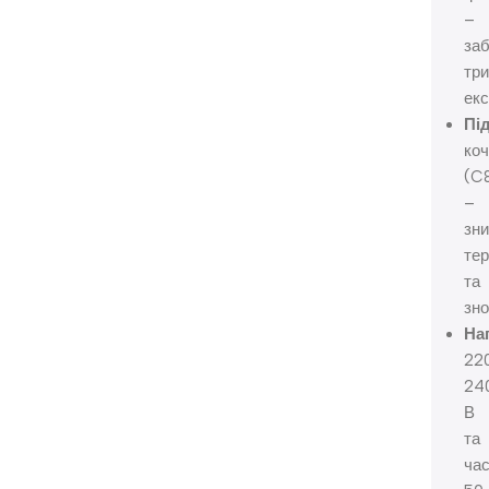
–
за
тр
екс
Пі
ко
(C
–
зн
тер
та
зно
На
22
24
В
та
ча