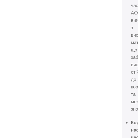
ча
AQ
ви
з
вис
мат
що
за
ви
сті
до
кор
та
мех
зн
Ко
на
ча