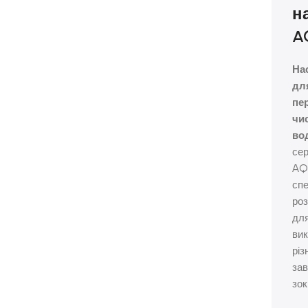
н
A
На
дл
пе
чи
во
сер
AQ
сп
роз
дл
ви
різ
зав
зок