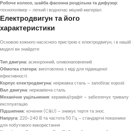
Робоче колесо, шайба фасонна роздільна та дифузор:
технополімер – легкий і водночас міцний матеріал.
Електродвигун та його
характеристики
Основою кожного насосного пристрою є електродвигун, і в нашій
моделі ви знайдете:
Тип двигуна:
асинхронний, оливонаповнений.
Обмотка статора:
виготовлена з міді для підвищеної
ефективності.
Корпус електродвигуна:
неіржавка сталь – запобігає корозії.
Вал двигуна:
нержавіюча сталь.
Механічне ущільнення:
кераміка/графіт – забезпечує тривалу
експлуатацію.
Підшипник:
кочення (C&U) – знижує тертя та знос.
Напруга:
220-240 В та частота 50 Гц – стандартні показники
для побутового використання.